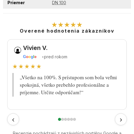
Priemer
DN 100
★★★★★
Overené hodnotenia zákazníkov
Vivien V.
•
pred rokom
G
o
o
g
l
e
★★★★★
„Všetko na 100%. S prístupom som bola veľmi
spokojná, všetko prebehlo profesionálne a
príjemne. Určite odporúčam!“
‹
›
Recenzie pochádzajú z nezávislých portálov Google a