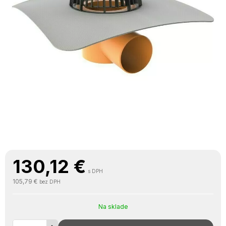
130,12
€
s DPH
105,79 €
bez DPH
Na sklade