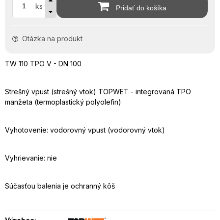
ks
Pridať do košíka
Otázka na produkt
TW 110 TPO V - DN 100
Strešný vpust (strešný vtok) TOPWET - integrovaná TPO
manžeta (termoplastický polyolefin)
Vyhotovenie: vodorovný vpust (vodorovný vtok)
Vyhrievanie: nie
Súčasťou balenia je ochranný kôš