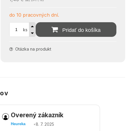
bez DPH / ks
do 10 pracovných dní.
ks
Pridať do košíka
Otázka na produkt
kov
Overený zákazník
Ov
•
8. 7. 2025
Heureka
Heu