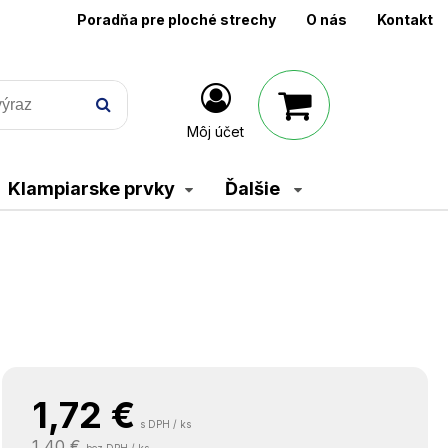
Poradňa pre ploché strechy
O nás
Kontakt
Môj účet
Klampiarske prvky
Ďalšie
1,72
€
s DPH / ks
1,40 €