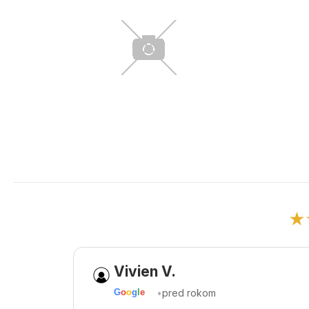
★
Vivien V.
•
pred rokom
G
o
o
g
l
e