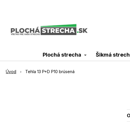
Plochá strecha
Šikmá strech
Úvod
Tehla 13 P+D P10 brúsená
O