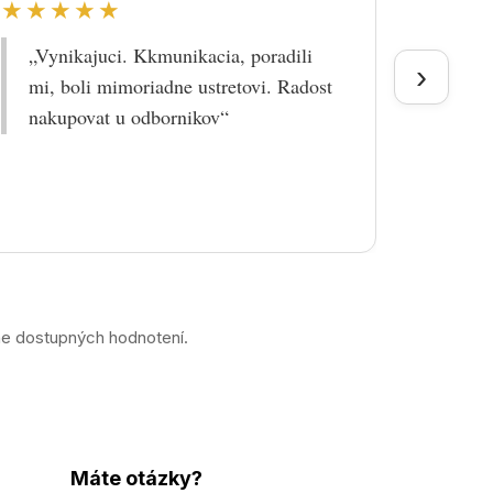
★★★★★
★★
„Vynikajuci. Kkmunikacia, poradili
„Tova
›
mi, boli mimoriadne ustretovi. Radost
doruč
nakupovat u odbornikov“
praco
prek
ne dostupných hodnotení.
Máte otázky?