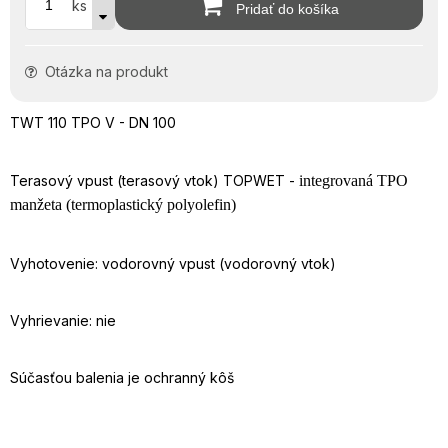
ks
Pridať do košíka
Otázka na produkt
TWT 110 TPO V - DN 100
Terasový vpust (terasový vtok) TOPWET -
integrovaná TPO
manžeta (termoplastický polyolefin)
Vyhotovenie: vodorovný vpust (vodorovný vtok)
Vyhrievanie: nie
Súčasťou balenia je ochranný kôš