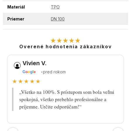
Materiál
TPO
Priemer
DN 100
★★★★★
Overené hodnotenia zákazníkov
Vivien V.
•
pred rokom
G
o
o
g
l
e
★★★★★
„Všetko na 100%. S prístupom som bola veľmi
spokojná, všetko prebehlo profesionálne a
príjemne. Určite odporúčam!“