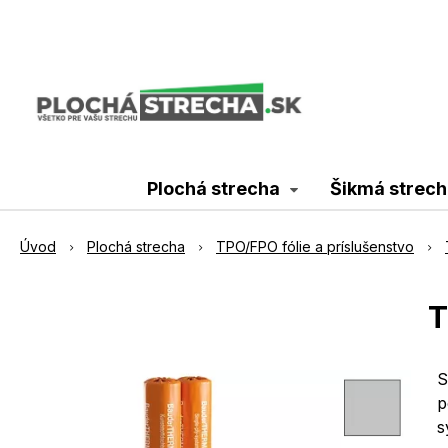
Plochá strecha
Šikmá strech
Úvod
Plochá strecha
TPO/FPO fólie a príslušenstvo
T
S
p
s