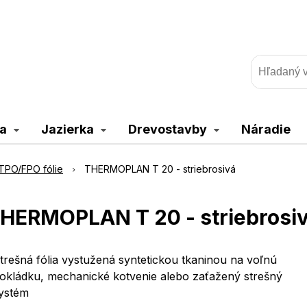
a
Jazierka
Drevostavby
Náradie
TPO/FPO fólie
THERMOPLAN T 20 - striebrosivá
HERMOPLAN T 20 - striebrosi
trešná fólia vystužená syntetickou tkaninou na voľnú
okládku, mechanické kotvenie alebo zaťažený strešný
ystém