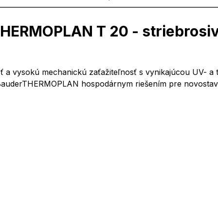
HERMOPLAN T 20 - striebrosi
a vysokú mechanickú zaťažiteľnosť s vynikajúcou UV- a t
 je BauderTHERMOPLAN hospodárnym riešením pre novostavb