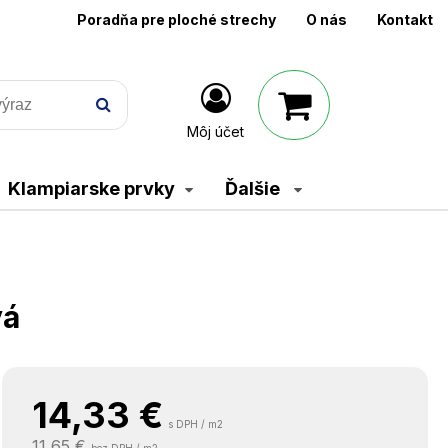
Poradňa pre ploché strechy
O nás
Kontakt
Môj účet
Klampiarske prvky
Ďalšie
vá
14,33
€
s DPH / m2
11,65 €