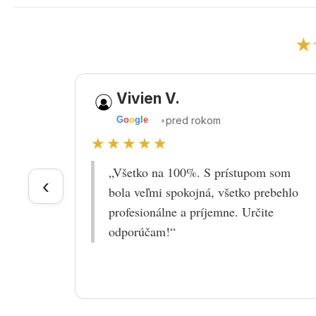
★
Vivien V.
•
pred rokom
G
o
o
g
l
e
★★★★★
„Všetko na 100%. S prístupom som
‹
bola veľmi spokojná, všetko prebehlo
profesionálne a príjemne. Určite
odporúčam!“