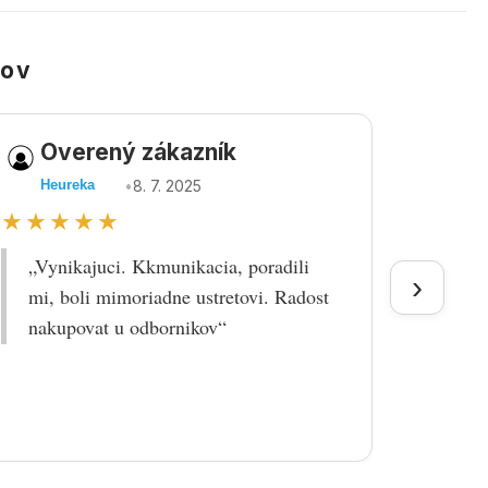
kov
Overený zákazník
Ov
•
8. 7. 2025
Heureka
Heu
★★★★★
★★
„Vynikajuci. Kkmunikacia, poradili
„Tova
›
mi, boli mimoriadne ustretovi. Radost
doruč
nakupovat u odbornikov“
praco
prek