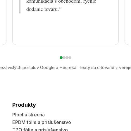
komunikácia s obchodom, rýchle
dodanie tovaru.“
ezávislých portálov Google a Heureka. Texty sú citované z verej
Produkty
Plochá strecha
EPDM fólie a príslušenstvo
TPO fólie a príslušenstvo