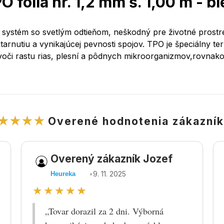
O fólia hr. 1,2 mm š. 1,00 m - bi
 systém so svetlým odtieňom, neškodný pre životné prostr
starnutiu a vynikajúcej pevnosti spojov. TPO je špeciálny 
či rastu rias, plesní a pôdnych mikroorganizmov,rovnako
★★★★
Overené hodnotenia zákazní
Overený zákazník Jozef
•
9. 11. 2025
Heureka
★★★★★
„Tovar dorazil za 2 dni. Výborná