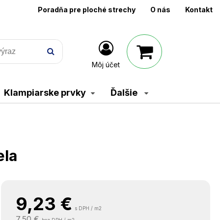
Poradňa pre ploché strechy
O nás
Kontakt
Môj účet
Klampiarske prvky
Ďalšie
ela
9,23
€
s DPH / m2
7,50 €