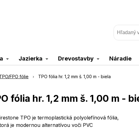
a
Jazierka
Drevostavby
Náradie
TPO/FPO fólie
TPO fólia hr. 1,2 mm š. 1,00 m - biela
O fólia hr. 1,2 mm š. 1,00 m - bi
irestone TPO je termoplastická polyolefínová fólia,
torá je modernou alternatívou voči PVC