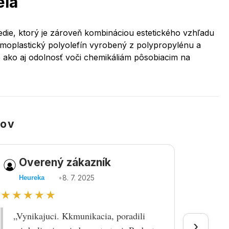
ela
edie, ktorý je zároveň kombináciou estetického vzhľadu
termoplastický polyolefín vyrobený z polypropylénu a
 ako aj odolnosť voči chemikáliám pôsobiacim na
kov
Overený zákazník
Ov
•
8. 7. 2025
Heureka
Heu
★★★★★
★★
„Vynikajuci. Kkmunikacia, poradili
„Tova
›