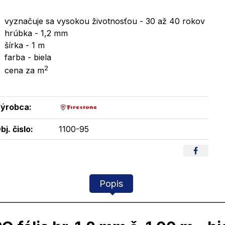
vyznačuje sa vysokou životnosťou - 30 až 40 rokov
hrúbka - 1,2 mm
šírka - 1 m
farba - biela
2
cena za m
ýrobca:
bj. čislo:
1100-95
Popis