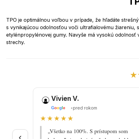
TP
TPO je optimálnou voľbou v prípade, že hľadáte strešný
s vynikajúcou odolnosťou voči ultrafialovému žiareniu, 
etylénpropylénovej gumy. Navyše má vysokú odolnosť vo
strechy.
★
Vivien V.
•
pred rokom
G
o
o
g
l
e
★★★★★
„Všetko na 100%. S prístupom som
‹