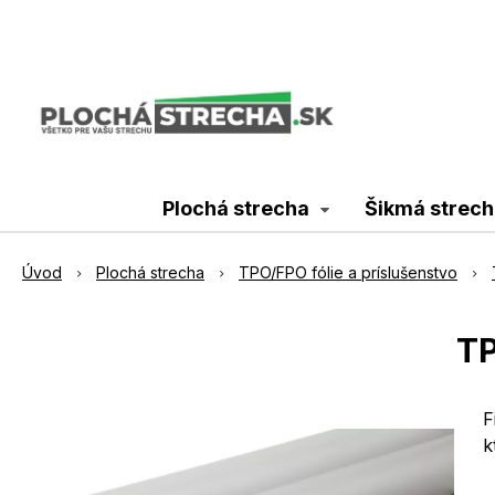
Plochá strecha
Šikmá strech
Úvod
Plochá strecha
TPO/FPO fólie a príslušenstvo
TP
F
k