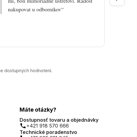
mi, boli mimoriadne ustretovi. Radost
doruč
nakupovat u odbornikov“
praco
prek
ne dostupných hodnotení.
Máte otázky?
Dostupnosť tovaru a objednávky
+421 918 570 666
Technické poradenstvo