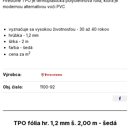
Firestone TPO je termoplastická polyolefínová fólia, ktorá je
modernou alternatívou voči PVC
vyznačuje sa vysokou životnosťou - 30 až 40 rokov
hrúbka - 1,2 mm
šírka - 2 m
farba - šedá
2
cena za m
Výrobca:
Obj. čislo:
1100-92
TPO fólia hr. 1,2 mm š. 2,00 m - šedá