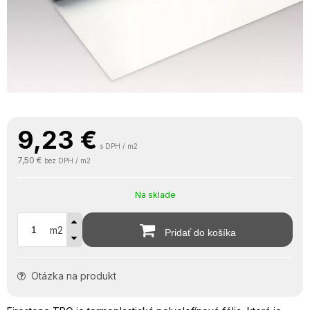
9,23
€
s DPH / m2
7,50 €
bez DPH / m2
Na sklade
m2
Pridať do košíka
Otázka na produkt