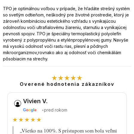
TPO je optimálnou voľbou v prípade, že hľadáte strešný systém
so svetlým odtieňom, neškodný pre životné prostredie, ktorý je
zároveň kombináciou estetického vzhľadu s vynikajúcou
odolnosťou voči ultrafialovému žiareniu, starnutiu a vynikajúcej
pevnosti spojov. TPO je špeciálny termoplastický polyolefín
vyrobený z polypropylénu a etylénpropylénovej gumy. Navyše
má vysokú odolnosť voči rastu rias, plesní a pôdnych
mikroorganizmov,rovnako ako aj odolnosť voči chemikáliám
pôsobiacim na strechy.
★★★★★
Overené hodnotenia zákazníkov
Vivien V.
•
pred rokom
G
o
o
g
l
e
★★★★★
„Všetko na 100%. S prístupom som bola veľmi