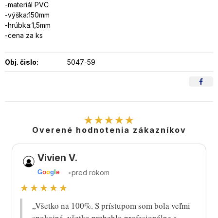
-materiál PVC
-výška:150mm
-hrúbka:1,5mm
-cena za ks
Obj. čislo:
5047-59
★★★★★
Overené hodnotenia zákazníkov
Vivien V.
•
pred rokom
G
o
o
g
l
e
★★★★★
„Všetko na 100%. S prístupom som bola veľmi
spokojná, všetko prebehlo profesionálne a