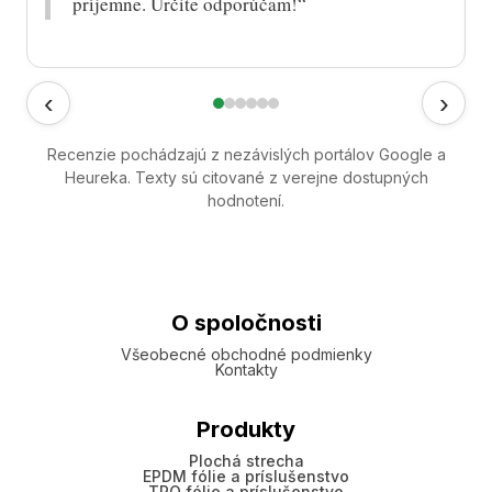
príjemne. Určite odporúčam!“
‹
›
Recenzie pochádzajú z nezávislých portálov Google a
Heureka. Texty sú citované z verejne dostupných
hodnotení.
O spoločnosti
Všeobecné obchodné podmienky
Kontakty
Produkty
Plochá strecha
EPDM fólie a príslušenstvo
TPO fólie a príslušenstvo