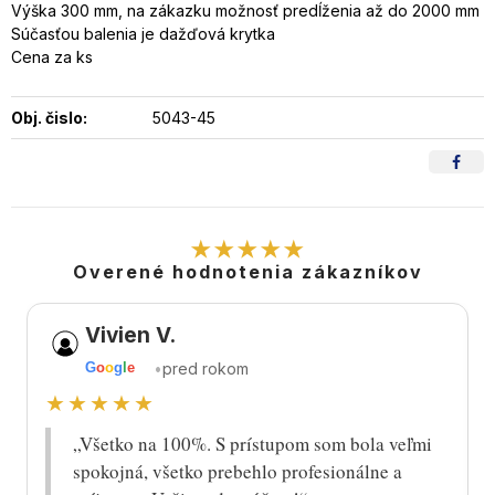
Výška 300 mm, na zákazku možnosť predĺženia až do 2000 mm
Súčasťou balenia je dažďová krytka
Cena za ks
Obj. čislo:
5043-45
★★★★★
Overené hodnotenia zákazníkov
Vivien V.
•
pred rokom
G
o
o
g
l
e
★★★★★
„Všetko na 100%. S prístupom som bola veľmi
spokojná, všetko prebehlo profesionálne a