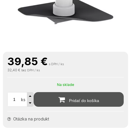
39,85
€
s DPH / ks
32,40 €
bez DPH / ks
Na sklade
ks
Pridať do košíka
Otázka na produkt