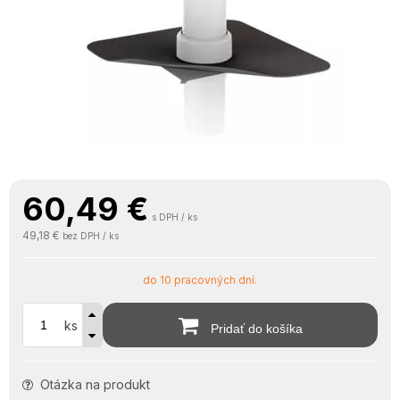
60,49
€
s DPH / ks
49,18 €
bez DPH / ks
do 10 pracovných dní.
ks
Pridať do košíka
Otázka na produkt