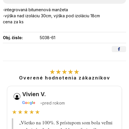
-integrovaná bitumenová manžeta
-výška nad izoláciu 30cm, výška pod izoláciu 18cm
cena za ks
Obj. čislo:
5038-61
★★★★★
Overené hodnotenia zákazníkov
Vivien V.
•
pred rokom
G
o
o
g
l
e
★★★★★
„Všetko na 100%. S prístupom som bola veľmi