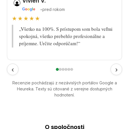
Vivien V.
•
pred rokom
G
o
o
g
l
e
★★★★★
„Všetko na 100%. S prístupom som bola veľmi
spokojná, všetko prebehlo profesionálne a
príjemne. Určite odporúčam!“
‹
›
Recenzie pochádzajú z nezávislých portálov Google a
Heureka. Texty sú citované z verejne dostupných
hodnotení.
O spoločnosti