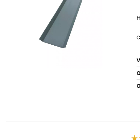
H
C
V
O
O
★