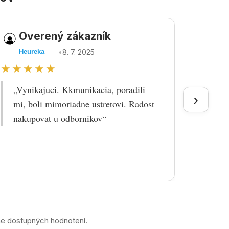
Overený zákazník
Ov
•
8. 7. 2025
Heureka
Heu
★★★★★
★★
„Vynikajuci. Kkmunikacia, poradili
„Tova
›
mi, boli mimoriadne ustretovi. Radost
doruč
nakupovat u odbornikov“
praco
prek
ne dostupných hodnotení.