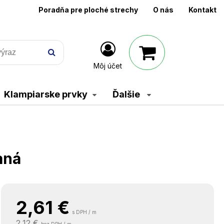
Poradňa pre ploché strechy
O nás
Kontakt
Môj účet
Klampiarske prvky
Ďalšie
aná
2,61
€
s DPH / m
2,12 €