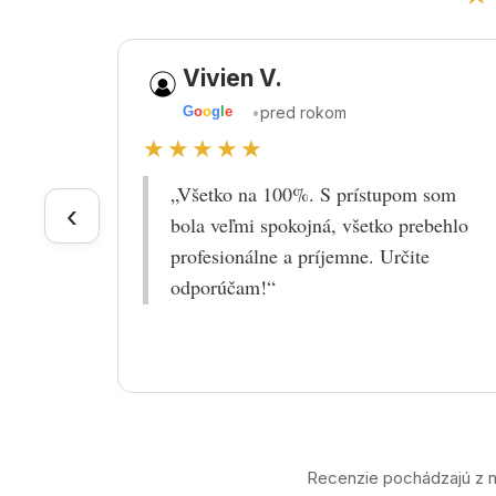
Vivien V.
•
pred rokom
G
o
o
g
l
e
★★★★★
„Všetko na 100%. S prístupom som
‹
bola veľmi spokojná, všetko prebehlo
profesionálne a príjemne. Určite
odporúčam!“
Recenzie pochádzajú z n