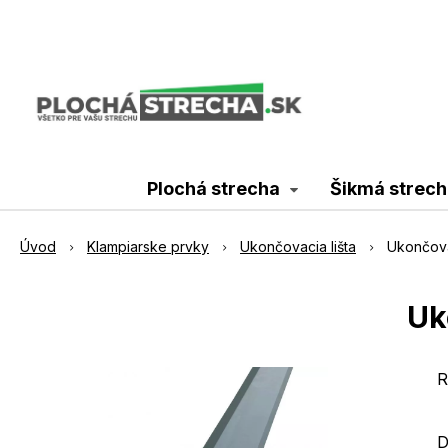
Plochá strecha
Šikmá strech
Úvod
Klampiarske prvky
Ukončovacia lišta
Ukončova
Uk
R
D