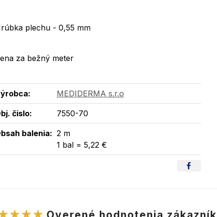
rúbka plechu - 0,55 mm
ena za bežný meter
ýrobca:
MEDIDERMA s.r.o
bj. čislo:
7550-70
bsah balenia:
2 m
1 bal = 5,22 €
★★★★
Overené hodnotenia zákazní