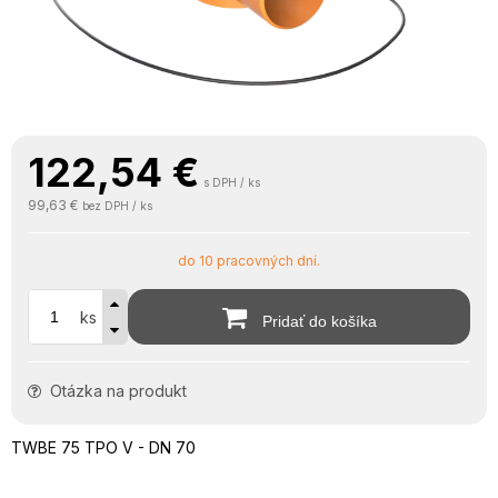
122,54
€
s DPH / ks
99,63 €
bez DPH / ks
do 10 pracovných dní.
ks
Pridať do košíka
Otázka na produkt
TWBE 75 TPO V - DN 70