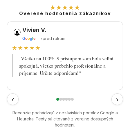
★★★★★
Overené hodnotenia zákazníkov
Vivien V.
•
pred rokom
G
o
o
g
l
e
★★★★★
„Všetko na 100%. S prístupom som bola veľmi
spokojná, všetko prebehlo profesionálne a
príjemne. Určite odporúčam!“
‹
›
Recenzie pochádzajú z nezávislých portálov Google a
Heureka. Texty sú citované z verejne dostupných
hodnotení.