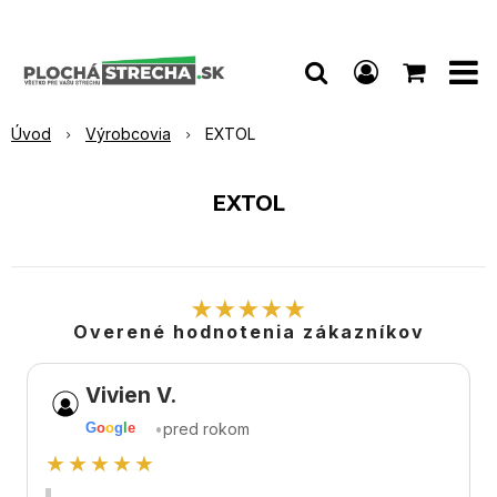
Úvod
Výrobcovia
EXTOL
EXTOL
★★★★★
Overené hodnotenia zákazníkov
Vivien V.
•
pred rokom
G
o
o
g
l
e
★★★★★