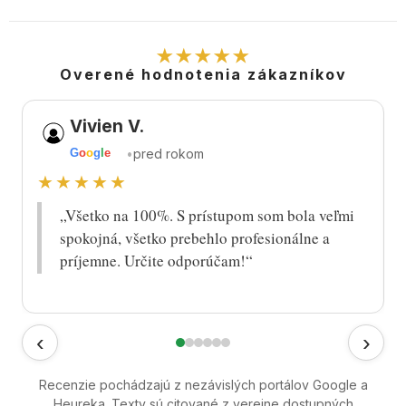
★★★★★
Overené hodnotenia zákazníkov
Vivien V.
•
pred rokom
G
o
o
g
l
e
★★★★★
„Všetko na 100%. S prístupom som bola veľmi
spokojná, všetko prebehlo profesionálne a
príjemne. Určite odporúčam!“
‹
›
Recenzie pochádzajú z nezávislých portálov Google a
Heureka. Texty sú citované z verejne dostupných