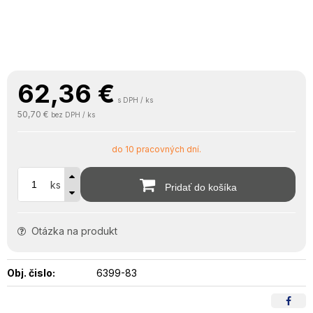
62,36
€
s DPH / ks
50,70 €
bez DPH / ks
do 10 pracovných dní.
ks
Pridať do košíka
Otázka na produkt
Obj. čislo:
6399-83