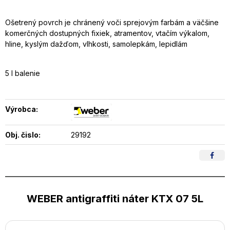
Ošetrený povrch je chránený voči sprejovým farbám a väčšine
komerčných dostupných fixiek, atramentov, vtačím výkalom,
hline, kyslým dažďom, vlhkosti, samolepkám, lepidlám
5 l balenie
Výrobca:
Obj. čislo:
29192
WEBER antigraffiti náter KTX 07 5L