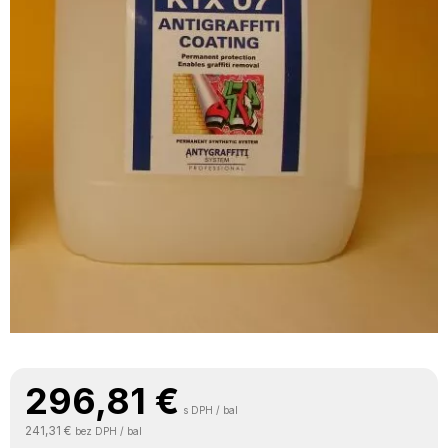
296,81
€
s DPH / bal
241,31 €
bez DPH / bal