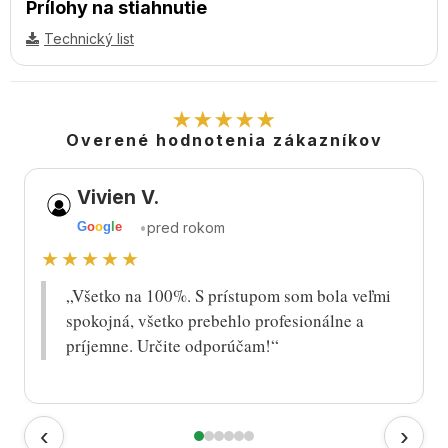
Prílohy na stiahnutie
Technický list
★★★★★
Overené hodnotenia zákazníkov
Vivien V.
•
pred rokom
G
o
o
g
l
e
★★★★★
„Všetko na 100%. S prístupom som bola veľmi
spokojná, všetko prebehlo profesionálne a
príjemne. Určite odporúčam!“
‹
›