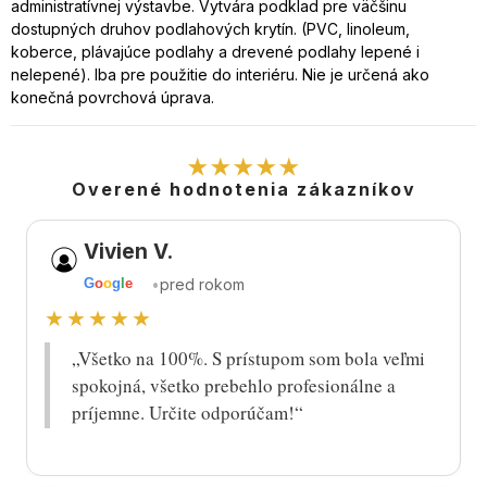
administratívnej výstavbe. Vytvára podklad pre väčšinu
dostupných druhov podlahových krytín. (PVC, linoleum,
koberce, plávajúce podlahy a drevené podlahy lepené i
nelepené). Iba pre použitie do interiéru. Nie je určená ako
konečná povrchová úprava.
★★★★★
Overené hodnotenia zákazníkov
Vivien V.
•
pred rokom
G
o
o
g
l
e
★★★★★
„Všetko na 100%. S prístupom som bola veľmi
spokojná, všetko prebehlo profesionálne a
príjemne. Určite odporúčam!“