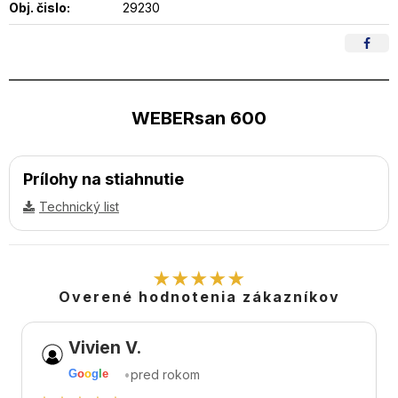
Obj. čislo:
29230
WEBERsan 600
Prílohy na stiahnutie
Technický list
★★★★★
Overené hodnotenia zákazníkov
Vivien V.
•
pred rokom
G
o
o
g
l
e