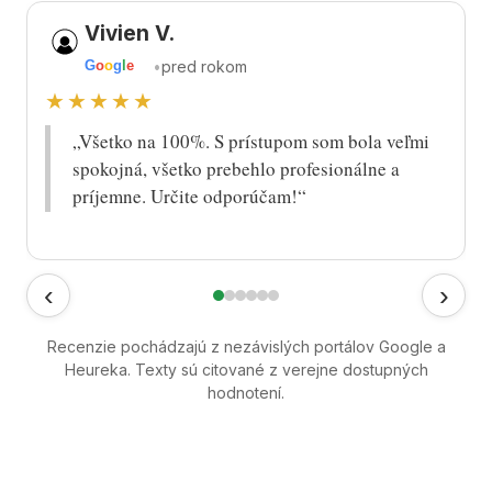
Vivien V.
•
pred rokom
G
o
o
g
l
e
★★★★★
„Všetko na 100%. S prístupom som bola veľmi
spokojná, všetko prebehlo profesionálne a
príjemne. Určite odporúčam!“
‹
›
Recenzie pochádzajú z nezávislých portálov Google a
Heureka. Texty sú citované z verejne dostupných
hodnotení.