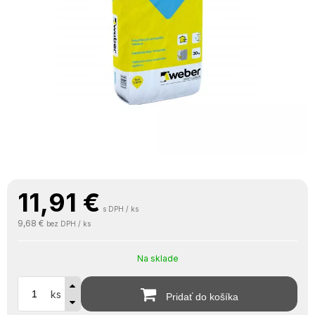
11,91
€
s DPH / ks
9,68 €
bez DPH / ks
Na sklade
ks
Pridať do košíka