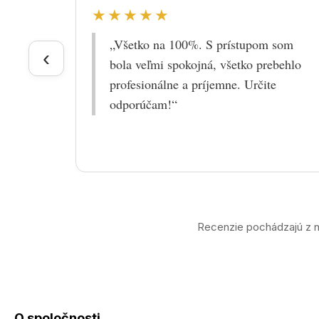
★★★★★
„Všetko na 100%. S prístupom som
‹
bola veľmi spokojná, všetko prebehlo
profesionálne a príjemne. Určite
odporúčam!“
Recenzie pochádzajú z n
O spoločnosti