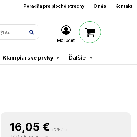
Poradňa pre ploché strechy
O nás
Kontakt
Môj účet
Klampiarske prvky
Ďalšie
16,05
€
s DPH / ks
13,05 €