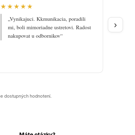
★★★★★
★★
„Vynikajuci. Kkmunikacia, poradili
„Tova
›
mi, boli mimoriadne ustretovi. Radost
doruč
nakupovat u odbornikov“
praco
prek
ne dostupných hodnotení.
Máte otázky?