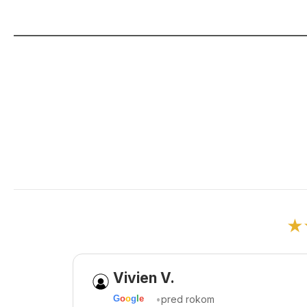
★
Vivien V.
•
pred rokom
G
o
o
g
l
e