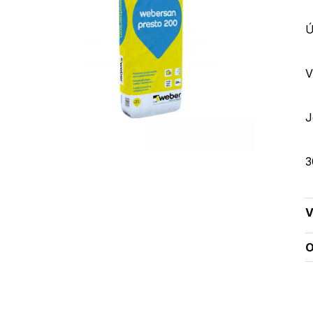
Ú
V
J
3
V
O