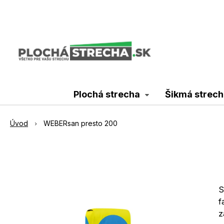
Plochá strecha
Šikmá strech
Úvod
WEBERsan presto 200
S
f
z