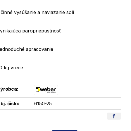
činné vysúšanie a naviazanie solí
ynikajúca paropriepustnosť
ednoduché spracovanie
0 kg vrece
ýrobca:
bj. čislo:
6150-25