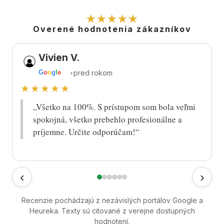
★★★★★
Overené hodnotenia zákazníkov
Vivien V.
•
pred rokom
G
o
o
g
l
e
★★★★★
„Všetko na 100%. S prístupom som bola veľmi
spokojná, všetko prebehlo profesionálne a
príjemne. Určite odporúčam!“
‹
›
Recenzie pochádzajú z nezávislých portálov Google a
Heureka. Texty sú citované z verejne dostupných
hodnotení.