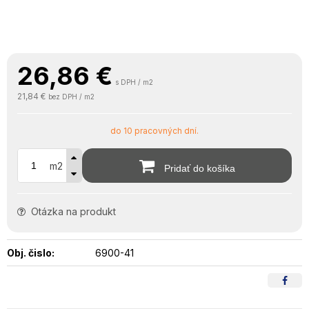
26,86
€
s DPH / m2
21,84 €
bez DPH / m2
do 10 pracovných dní.
m2
Pridať do košíka
Otázka na produkt
Obj. čislo:
6900-41