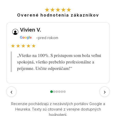
★★★★★
Overené hodnotenia zákazníkov
Vivien V.
•
pred rokom
G
o
o
g
l
e
★★★★★
„Všetko na 100%. S prístupom som bola veľmi
spokojná, všetko prebehlo profesionálne a
príjemne. Určite odporúčam!“
‹
›
Recenzie pochádzajú z nezávislých portálov Google a
Heureka. Texty sú citované z verejne dostupných
hodnotení.