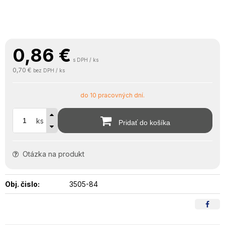
0,86
€
s DPH / ks
0,70 €
bez DPH / ks
do 10 pracovných dní.
ks
Pridať do košíka
Otázka na produkt
Obj. čislo:
3505-84