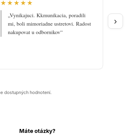
★★★★★
★★
„Vynikajuci. Kkmunikacia, poradili
„Tova
›
mi, boli mimoriadne ustretovi. Radost
doruč
nakupovat u odbornikov“
praco
prek
ne dostupných hodnotení.
Máte otázky?