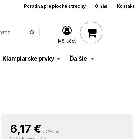
Poradňa pre ploché strechy
O nás
Kontakt
Môj účet
Klampiarske prvky
Ďalšie
6,17
€
s DPH / ks
5,02 €