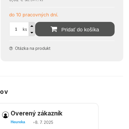
bez DPH / ks
do 10 pracovných dní.
ks
Pridať do košíka
Otázka na produkt
kov
Overený zákazník
Ov
•
8. 7. 2025
Heureka
Heu