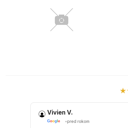
★
Vivien V.
•
pred rokom
G
o
o
g
l
e