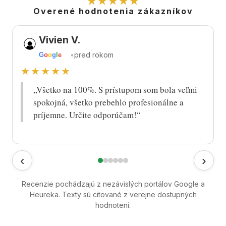
★★★★★
Overené hodnotenia zákazníkov
Vivien V.
•
pred rokom
G
o
o
g
l
e
★★★★★
„Všetko na 100%. S prístupom som bola veľmi
spokojná, všetko prebehlo profesionálne a
príjemne. Určite odporúčam!“
‹
›
Recenzie pochádzajú z nezávislých portálov Google a
Heureka. Texty sú citované z verejne dostupných
hodnotení.