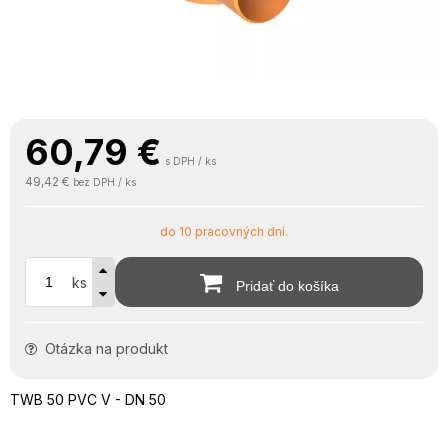
60,79
€
s DPH / ks
49,42 €
bez DPH / ks
do 10 pracovných dní.
ks
Pridať do košíka
Otázka na produkt
TWB 50 PVC V - DN 50