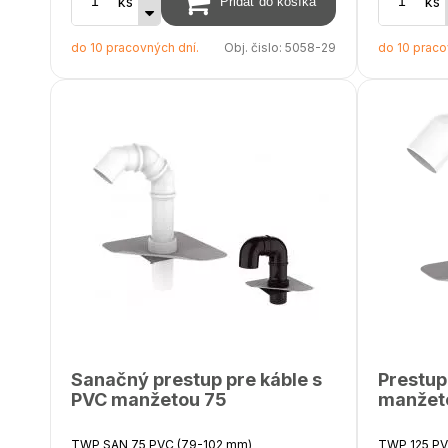
ks
ks
predĺženia až do 2000 mm
Výška nad i
izoláciu 2
do 10 pracovných dní.
Obj. čislo:
5058-29
do 10 praco
predĺženia
Súčasťou ba
Sanačný prestup pre káble s
Prestup
PVC manžetou 75
manžet
TWP SAN 75 PVC (79-102 mm)
TWP 125 PV