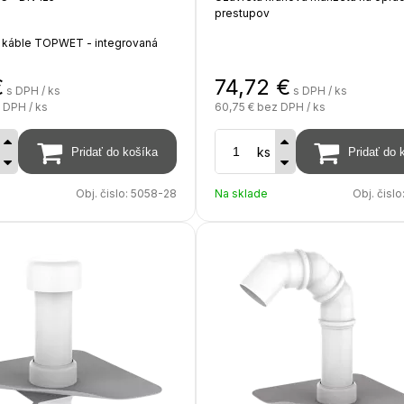
prestupov
e káble TOPWET - integrovaná
 (hydroizolačná fólia na báze
materiál - PVC
€
74,72
€
s DPH / ks
s DPH / ks
priemer tvarovky - 200 mm
 DPH / ks
60,75 €
bez DPH / ks
výška manžety - 150 mm
zoláciu 450 - 550 mm, hĺbka pod
farebné prevedenie - svetlo siv
00 mm, na objednávku možnosť
(približne RAL 7047)
ks
 až do 2000 mm
Obj. čislo:
5058-28
Na sklade
Obj. čislo