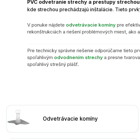
PVC odvetranie strechy a prestupy strechou
kde strechou prechádzajú inštalácie. Tieto prv
V ponuke nájdete
odvetrávacie komíny
pre efektí
rekonštrukciách a riešení problémových miest, ako a
Pre technicky správne riešenie odporúčame tieto pr
spoľahlivým
odvodnením strechy
a presne tvarov
spoľahlivý strešný plášť.
Odvetrávacie komíny