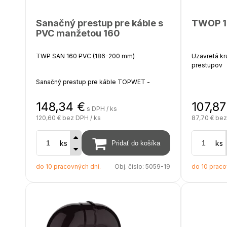
Sanačný prestup pre káble s
TWOP 1
PVC manžetou 160
TWP SAN 160 PVC (186-200 mm)
Uzavretá k
prestupov
Sanačný prestup pre káble TOPWET -
integrovaná PVC manžeta (hydroizolačná
fólia na báze PVC)
materiál
148,34
€
107,87
s DPH / ks
priemer
120,60 €
bez DPH / ks
87,70 €
bez
výška m
Výška nad izoláciu 450 - 550 mm, hĺbka pod
farebné 
izoláciu 200 mm, na objednávku možnosť
(približ
ks
ks
predĺženia až do 2000 mm
do 10 pracovných dní.
Obj. čislo:
5059-19
do 10 praco