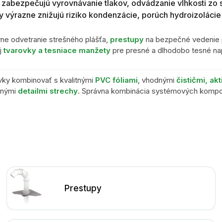
zabezpečujú vyrovnávanie tlakov, odvádzanie vlhkosti zo s
ky výrazne znižujú riziko kondenzácie, porúch hydroizolácie
vne odvetranie strešného plášťa,
prestupy
na bezpečné vedenie p
j
tvarovky a tesniace manžety
pre presné a dlhodobo tesné nap
vky kombinovať s kvalitnými
PVC fóliami
, vhodnými
čističmi, ak
anými
detailmi strechy
. Správna kombinácia systémových kompo
Prestupy