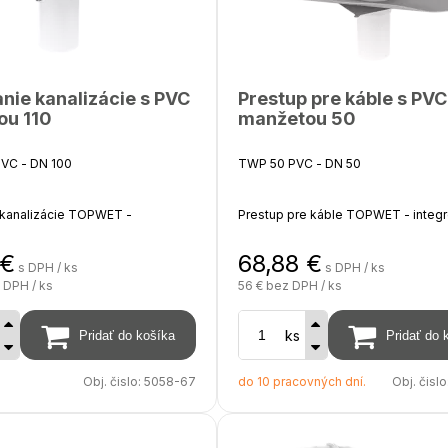
nie kanalizácie s PVC
Prestup pre káble s PVC
ou 110
manžetou 50
VC - DN 100
TWP 50 PVC - DN 50
 kanalizácie TOPWET -
Prestup pre káble TOPWET - integ
á PVC manžeta (hydroizolačná
PVC manžeta (hydroizolačná fólia 
ze PVC)
PVC)
€
68,88
€
s DPH / ks
s DPH / ks
 DPH / ks
56 €
bez DPH / ks
a potrubie odvetrania
Výška nad izoláciu 450 - 550 mm, h
izoláciu 200 mm, na objednávku m
ks
predĺženia až do 2000 mm
zoláciu 300 mm, hĺbka pod
00 mm, na objednávku možnosť
Obj. čislo:
5058-67
do 10 pracovných dní.
Obj. čislo
 až do 2000 mm
lenia je dažďová krytka