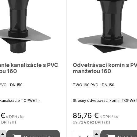
nie kanalizácie s PVC
Odvetrávací komín s P
ou 160
manžetou 160
VC - DN 150
TWO 160 PVC - DN 150
 kanalizácie TOPWET -
Strešný odvetrávací komín TOPWET
á PVC manžeta (hydroizolačná
integrovaná PVC manžeta (hydroizo
ze PVC)
fólia na báze PVC)
€
85,76
€
s DPH / ks
s DPH / ks
 DPH / ks
69,72 €
bez DPH / ks
a potrubie odvetrania
Výška 300 mm, na objednávku mož
predĺženia až do 2000 mm