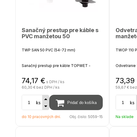
Sanačný prestup pre káble s
Odvetra
PVC manžetou 50
manžet
TWP SAN 50 PVC (54-72 mm)
TWOP 110 P
Sanačný prestup pre káble TOPWET -
Odvetranie
integrovaná PVC manžeta (hydroizolačná
integrovan
fólia na báze PVC)
fólia na bá
74,17
€
73,39
s DPH / ks
60,30 €
bez DPH / ks
59,67 €
bez
Výška nad izoláciu 450 - 550 mm, hĺbka pod
Napojenie n
izoláciu 200 mm, na objednávku možnosť
ks
ks
predĺženia až do 2000 mm
Výška nad i
izoláciu 2
do 10 pracovných dní.
Obj. čislo:
5059-15
Na sklade
predĺženia
Súčasťou ba