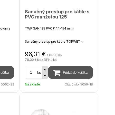
Sanačný prestup pre káble s
PVC manžetou 125
covanie
TWP SAN 125 PVC (144-154 mm)
Sanačný prestup pre káble TOPWET -
integrovaná PVC manžeta (hydroizolačná
fólia na báze PVC)
96,31
€
s DPH / ks
78,30 €
bez DPH / ks
Výška nad izoláciu 450 - 550 mm, hĺbka pod
á
izoláciu 200 mm, na objednávku možnosť
ks
predĺženia až do 2000 mm
:
5062-32
Na sklade
Obj. čislo:
5059-18