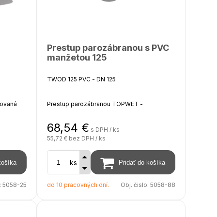
Prestup parozábranou s PVC
manžetou 125
TWOD 125 PVC - DN 125
rovaná
Prestup parozábranou TOPWET -
na báze
integrovaná PVC manžeta (hydroizolačná
fólia na báze PVC)
68,54
€
s DPH / ks
55,72 €
bez DPH / ks
ĺbka pod
Pre napojenie TWOP a TWP na parotesnú
ožnosť
zábranu
ks
Hĺbka pod izoláciu 200 mm, na objednávku
:
5058-25
do 10 pracovných dní.
Obj. čislo:
5058-88
možnosť predĺženia až do 2000 mm
Výrobok nie je možné použiť ako prestup