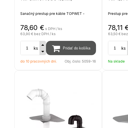
Sanačný prestup pre káble TOPWET -
Prestup pr
integrovaná PVC manžeta (hydroizolačná
PVC manžeta
fólia na báze PVC)
PVC)
78,60
€
78,11
s DPH / ks
63,90 €
bez DPH / ks
63,50 €
bez
Výška nad izoláciu 450 - 550 mm, hĺbka pod
Výška nad i
izoláciu 200 mm, na objednávku možnosť
izoláciu 2
ks
ks
predĺženia až do 2000 mm
predĺženia
do 10 pracovných dní.
Obj. čislo:
5059-16
Na sklade