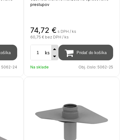
prestupov
materiál - PVC
74,72
€
s DPH / ks
priemer tvarovky - 200 mm
60,75 €
bez DPH / ks
výška manžety - 150 mm
á
farebné prevedenie - svetlo sivá
(približne RAL 7047)
ks
:
5062-24
Na sklade
Obj. čislo:
5062-25