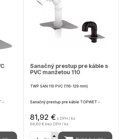
VC
Sanačný prestup pre káble s
PVC manžetou 110
TWP SAN 110 PVC (116-129 mm)
 -
Sanačný prestup pre káble TOPWET -
lačná
integrovaná PVC manžeta (hydroizolačná
fólia na báze PVC)
81,92
€
s DPH / ks
66,60 €
bez DPH / ks
nosť
Výška nad izoláciu 450 - 550 mm, hĺbka pod
izoláciu 200 mm, na objednávku možnosť