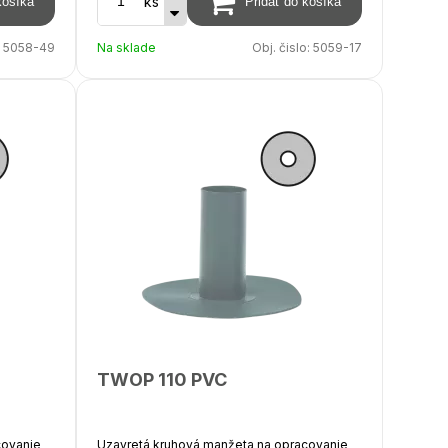
ks
predĺženia až do 2000 mm
a
:
5058-49
Na sklade
Obj. čislo:
5059-17
TWOP 110 PVC
covanie
Uzavretá kruhová manžeta na opracovanie