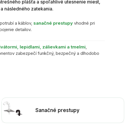
trešného plášťa a spoľahlivé utesnenie miest,
 a následného zatekania.
otrubí a káblov,
sanačné prestupy
vhodné pri
ojenie detailov.
tivátormi, lepidlami, zálievkami a tmelmi
,
nentov zabezpečí funkčný, bezpečný a dlhodobo
Sanačné prestupy