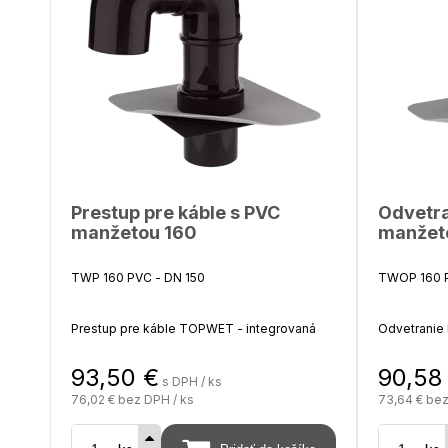
Prestup pre káble s PVC
Odvetra
manžetou 160
manžet
TWP 160 PVC - DN 150
TWOP 160 P
Prestup pre káble TOPWET - integrovaná
Odvetranie
PVC manžeta (hydroizolačná fólia na báze
integrovan
PVC)
fólia na bá
93,50
€
90,58
s DPH / ks
76,02 €
bez DPH / ks
73,64 €
bez
Výška nad izoláciu 610 mm, hĺbka pod
Napojenie n
izoláciu 300 mm, na objednávku možnosť