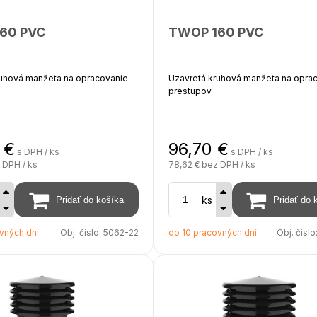
60 PVC
TWOP 160 PVC
ruhová manžeta na opracovanie
Uzavretá kruhová manžeta na opra
prestupov
 - PVC
materiál - PVC
€
96,70
€
s DPH / ks
s DPH / ks
 tvarovky - 200 mm
priemer tvarovky - 200 mm
 DPH / ks
78,62 €
bez DPH / ks
anžety - 150 mm
výška manžety - 150 mm
prevedenie - svetlo sivá
farebné prevedenie - svetlo siv
ne RAL 7047)
(približne RAL 7047)
ks
vných dní.
Obj. čislo:
5062-22
do 10 pracovných dní.
Obj. čislo