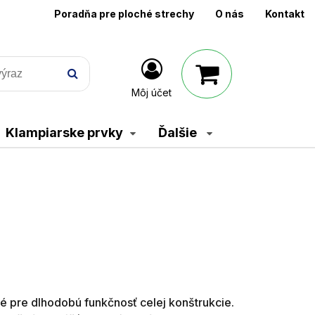
Poradňa pre ploché strechy
O nás
Kontakt
Môj účet
Klampiarske prvky
Ďalšie
ové pre dlhodobú funkčnosť celej konštrukcie.