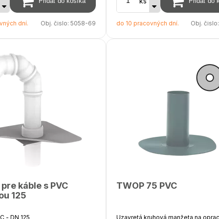
ks
zoláciu 300 mm, hĺbka pod
00 mm, na objednávku možnosť
Súčasťou balenia je dažďová krytk
vných dní.
Obj. čislo:
5058-69
do 10 pracovných dní.
Obj. čislo
 až do 2000 mm
lenia je dažďová krytka
 pre káble s PVC
TWOP 75 PVC
ou 125
C - DN 125
Uzavretá kruhová manžeta na opra