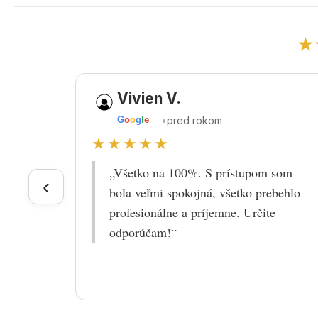
★
Vivien V.
•
pred rokom
G
o
o
g
l
e
★★★★★
„Všetko na 100%. S prístupom som
‹
bola veľmi spokojná, všetko prebehlo
profesionálne a príjemne. Určite
odporúčam!“