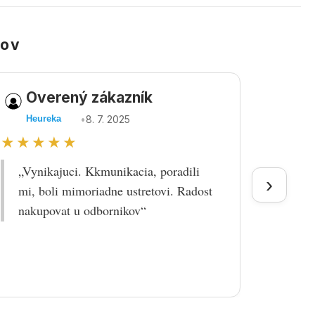
kov
Overený zákazník
Ov
•
8. 7. 2025
Heureka
Heu
★★★★★
★★
„Vynikajuci. Kkmunikacia, poradili
„Tova
›
mi, boli mimoriadne ustretovi. Radost
doruč
nakupovat u odbornikov“
praco
prek