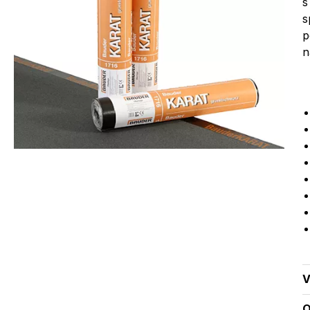
s
s
p
n
V
O