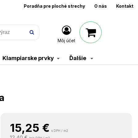
Poradňa pre ploché strechy
O nás
Kontakt
Môj účet
Klampiarske prvky
Ďalšie
a
15,25
€
s DPH / m2
12,40 €