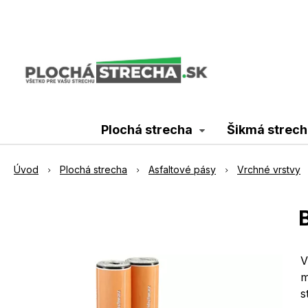
Plochá strecha
Šikmá strech
Úvod
Plochá strecha
Asfaltové pásy
Vrchné vrstvy
V
m
s