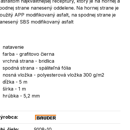
 asfaltom najkvalitnejšej receptúry, ktorý je na hornej a
podnej strane nanesený oddelene. Na hornej strane je
oužitý APP modifikovaný asfalt, na spodnej strane je
anesený SBS modifikovaný asfalt
natavenie
farba - grafitovo čierna
vrchná strana - bridlica
spodná strana - spáliteľná fólia
nosná vložka - polyesterová vložka 300 g/m2
dĺžka - 5 m
šírka - 1 m
hrúbka - 5,2 mm
ýrobca:
bj. čislo:
9108-10