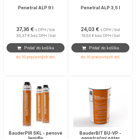
Penetral ALP 9 l
Penetral ALP 3,5 l
37,36
€
24,03
€
s DPH / bal
s DPH / bal
30,37 €
bez DPH / bal
19,54 €
bez DPH / bal
do 10 pracovných dní.
do 10 pracovných dní.
BauderPIR SKL - penové
BauderBIT BU-VP -
lepidlo
penetračný náter