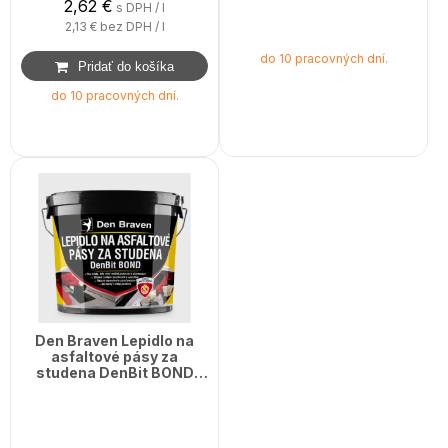
2,62
€
s DPH / l
2,13 €
bez DPH / l
do 10 pracovných dní.
do 10 pracovných dní.
Den Braven Lepidlo na
asfaltové pásy za
studena DenBit BOND
10kg