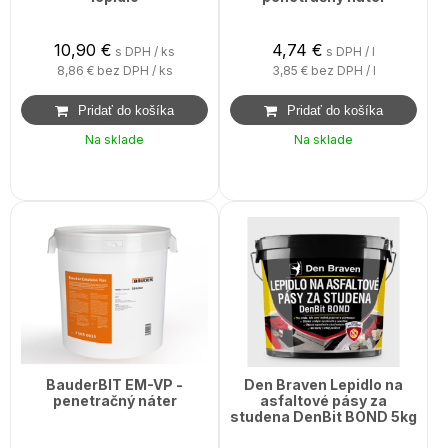
10,90
€
4,74
€
s DPH / ks
s DPH / l
8,86 €
bez DPH / ks
3,85 €
bez DPH / l
Na sklade
Na sklade
BauderBIT EM-VP -
Den Braven Lepidlo na
penetračný náter
asfaltové pásy za
studena DenBit BOND 5kg