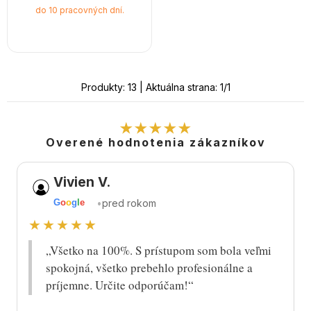
do 10 pracovných dní.
Produkty:
13
| Aktuálna strana:
1
/
1
★★★★★
Overené hodnotenia zákazníkov
Vivien V.
•
pred rokom
G
o
o
g
l
e
★★★★★
„Všetko na 100%. S prístupom som bola veľmi
spokojná, všetko prebehlo profesionálne a
príjemne. Určite odporúčam!“