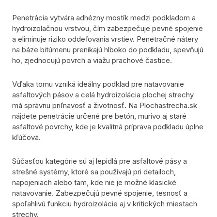
Penetrácia vytvára adhézny mostík medzi podkladom a
hydroizolačnou vrstvou, čím zabezpečuje pevné spojenie
a eliminuje riziko oddeľovania vrstiev. Penetračné nátery
na báze bitúmenu prenikajú hlboko do podkladu, spevňujú
ho, zjednocujú povrch a viažu prachové častice.
Vďaka tomu vzniká ideálny podklad pre natavovanie
asfaltových pásov a celá hydroizolácia plochej strechy
má správnu priľnavosť a životnosť. Na Plochastrecha.sk
nájdete penetrácie určené pre betón, murivo aj staré
asfaltové povrchy, kde je kvalitná príprava podkladu úplne
kľúčová.
Súčasťou kategórie sú aj lepidlá pre asfaltové pásy a
strešné systémy, ktoré sa používajú pri detailoch,
napojeniach alebo tam, kde nie je možné klasické
natavovanie. Zabezpečujú pevné spojenie, tesnosť a
spoľahlivú funkciu hydroizolácie aj v kritických miestach
strechy.