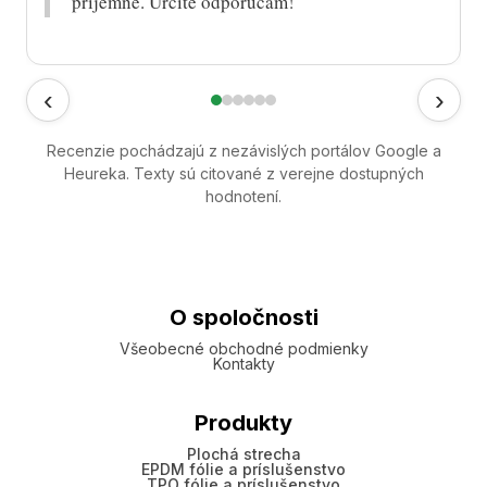
príjemne. Určite odporúčam!“
‹
›
Recenzie pochádzajú z nezávislých portálov Google a
Heureka. Texty sú citované z verejne dostupných
hodnotení.
O spoločnosti
Všeobecné obchodné podmienky
Kontakty
Produkty
Plochá strecha
EPDM fólie a príslušenstvo
TPO fólie a príslušenstvo