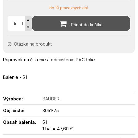
do 10 pracovných dní.
l
Pridať do košíka
Otázka na produkt
Prípravok na čistenie a odmastenie PVC fólie
Balenie - 5 l
Výrobca:
BAUDER
Obj. čislo:
3051-75
Obsah balenia:
5 l
1 bal = 47,60 €