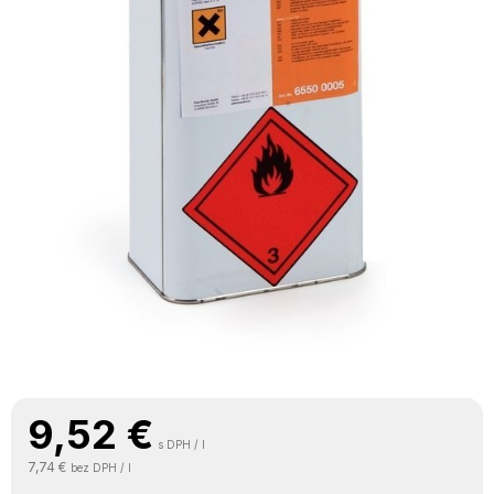
9,52
€
s DPH / l
7,74 €
bez DPH / l