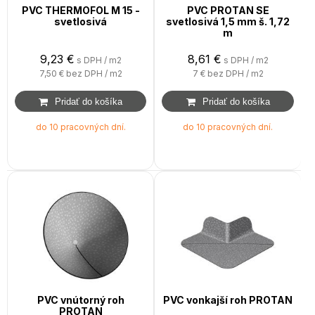
PVC THERMOFOL M 15 -
PVC PROTAN SE
svetlosivá
svetlosivá 1,5 mm š. 1,72
m
9,23
€
8,61
€
s DPH / m2
s DPH / m2
7,50 €
bez DPH / m2
7 €
bez DPH / m2
do 10 pracovných dní.
do 10 pracovných dní.
PVC vnútorný roh
PVC vonkajší roh PROTAN
PROTAN