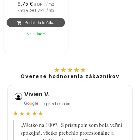
9,75
€
s DPH / m2
7,93 €
bez DPH / m2
Na sklade
★★★★★
Overené hodnotenia zákazníkov
Vivien V.
•
pred rokom
G
o
o
g
l
e
★★★★★
„Všetko na 100%. S prístupom som bola veľmi
spokojná, všetko prebehlo profesionálne a