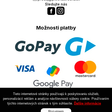
Sledujte nás
Možnosti platby
Tieto internetové stránky používajú k poskytovaniu služieb,
personalizácií reklám a analýze návštevnosti súbory cookie. Používaním
týchto internetových stránok s tým súhlasíte.
Ďalšie informácie
© 2026 PlochaStrecha.sk •
NextShop
&
e-shop Pohoda Connector
by
Rozumiem