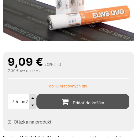
9,09
€
s DPH / m2
7,39 €
bez DPH / m2
do 10 pracovných dní.
m2
Pridať do košíka
Otázka na produkt