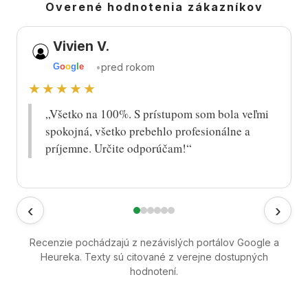
Overené hodnotenia zákazníkov
Vivien V.
•
pred rokom
G
o
o
g
l
e
★★★★★
„Všetko na 100%. S prístupom som bola veľmi
spokojná, všetko prebehlo profesionálne a
príjemne. Určite odporúčam!“
‹
›
Recenzie pochádzajú z nezávislých portálov Google a
Heureka. Texty sú citované z verejne dostupných
hodnotení.