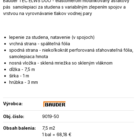
Bauder TEC ELWS DUO - elastomérom modifikovaný asfaltový
pás samolepiaci za studena s variabilným zlepením spojov a
vrstvou na vyrovnávanie tlakov vodnej pary
lepenie za studena, natavenie (v spojoch)
vrchná strana - spáliteľná fólia
spodná strana - niekoľkokrát perforovaná sťahovateľná fólia,
samolepiaca hmota
nosná vložka - sklená mriežka so skleným vláknom
dĺžka - 7,5 m
šírka - 1 m
hrúbka - 3 mm
Výrobca:
Obj. čislo:
9019-50
Obsah balenia:
7,5 m2
1 bal = 68,18 €