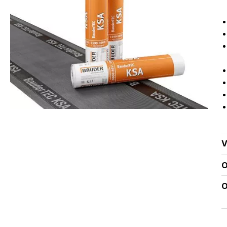
V
O
O