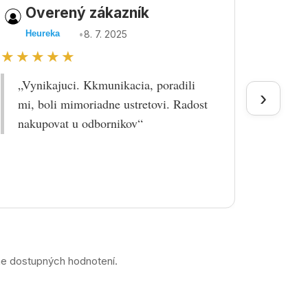
Overený zákazník
Ov
•
8. 7. 2025
Heureka
Heu
★★★★★
★★
„Vynikajuci. Kkmunikacia, poradili
„Tova
›
mi, boli mimoriadne ustretovi. Radost
doruč
nakupovat u odbornikov“
praco
prek
ne dostupných hodnotení.