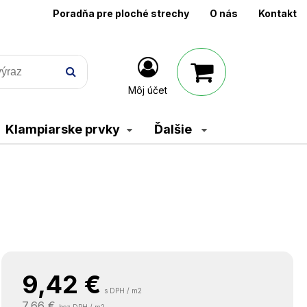
Poradňa pre ploché strechy
O nás
Kontakt
Môj účet
Klampiarske prvky
Ďalšie
9,42
€
s DPH / m2
7,66 €