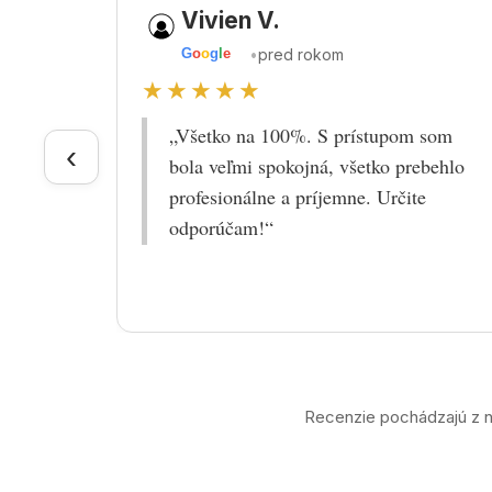
Vivien V.
•
pred rokom
G
o
o
g
l
e
★★★★★
„Všetko na 100%. S prístupom som
‹
bola veľmi spokojná, všetko prebehlo
profesionálne a príjemne. Určite
odporúčam!“
Recenzie pochádzajú z n