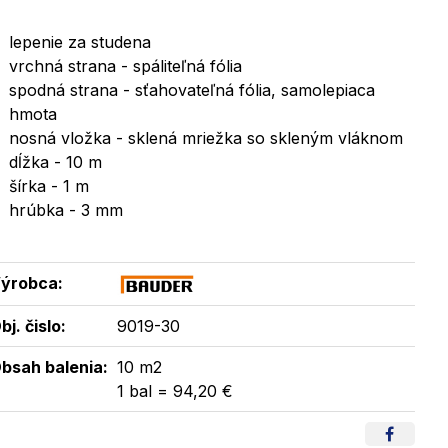
lepenie za studena
vrchná strana - spáliteľná fólia
spodná strana - sťahovateľná fólia, samolepiaca
hmota
nosná vložka - sklená mriežka so skleným vláknom
dĺžka - 10 m
šírka - 1 m
hrúbka - 3 mm
ýrobca:
bj. čislo:
9019-30
bsah balenia:
10 m2
1 bal = 94,20 €