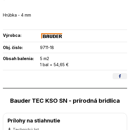
Hrúbka - 4 mm
Výrobca:
Obj. čislo:
9711-18
Obsah balenia:
5 m2
1 bal = 54,65 €
Bauder TEC KSO SN - prírodná bridlica
Prílohy na stiahnutie
Technický list