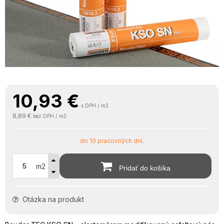
10,93
€
s DPH / m2
8,89 €
bez DPH / m2
do 10 pracovných dní.
m2
Pridať do košíka
Otázka na produkt