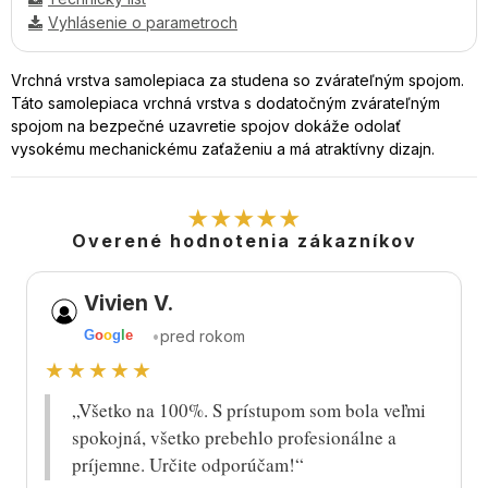
Vyhlásenie o parametroch
Vrchná vrstva samolepiaca za studena so zvárateľným spojom.
Táto samolepiaca vrchná vrstva s dodatočným zvárateľným
spojom na bezpečné uzavretie spojov dokáže odolať
vysokému mechanickému zaťaženiu a má atraktívny dizajn.
★★★★★
Overené hodnotenia zákazníkov
Vivien V.
•
pred rokom
G
o
o
g
l
e
★★★★★
„Všetko na 100%. S prístupom som bola veľmi
spokojná, všetko prebehlo profesionálne a
príjemne. Určite odporúčam!“