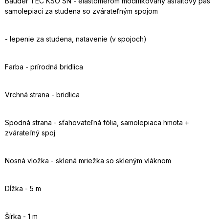
Bauder TEC KSO SN - elastomérom modifikovaný asfaltový pás
samolepiaci za studena so zvárateľným spojom
- lepenie za studena, natavenie (v spojoch)
Farba - prírodná bridlica
Vrchná strana - bridlica
Spodná strana - sťahovateľná fólia, samolepiaca hmota +
zvárateľný spoj
Nosná vložka - sklená mriežka so skleným vláknom
Dĺžka - 5 m
Šírka - 1 m