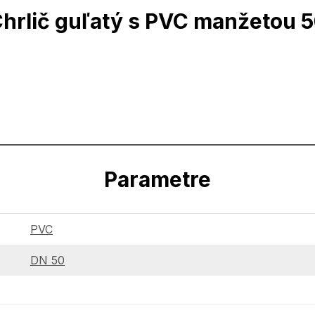
hrlič guľatý s PVC manžetou 
Parametre
PVC
DN 50