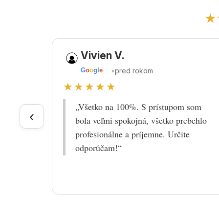
★
Vivien V.
•
pred rokom
G
o
o
g
l
e
★★★★★
„Všetko na 100%. S prístupom som
‹
bola veľmi spokojná, všetko prebehlo
profesionálne a príjemne. Určite
odporúčam!“