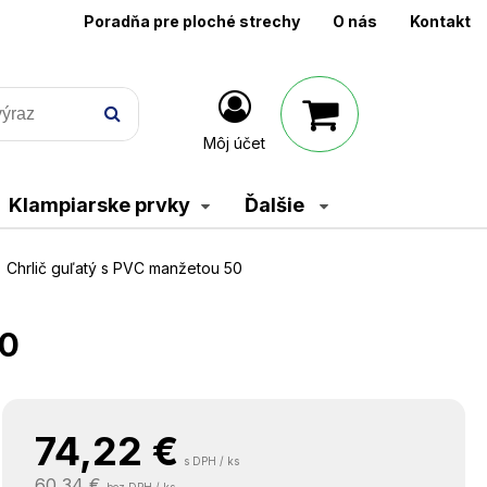
Poradňa pre ploché strechy
O nás
Kontakt
Môj účet
Klampiarske prvky
Ďalšie
Chrlič guľatý s PVC manžetou 50
50
74,22
€
s DPH / ks
60,34 €