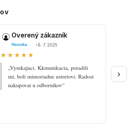
kov
Overený zákazník
Ov
•
8. 7. 2025
Heureka
Heu
★★★★★
★★
„Vynikajuci. Kkmunikacia, poradili
„Tova
›
mi, boli mimoriadne ustretovi. Radost
doruč
nakupovat u odbornikov“
praco
prek