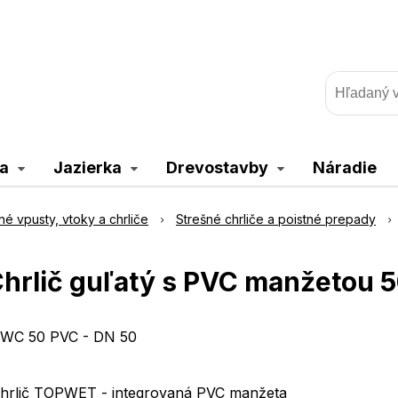
a
Jazierka
Drevostavby
Náradie
né vpusty, vtoky a chrliče
Strešné chrliče a poistné prepady
hrlič guľatý s PVC manžetou 
WC 50 PVC - DN 50
hrlič TOPWET - integrovaná PVC manžeta