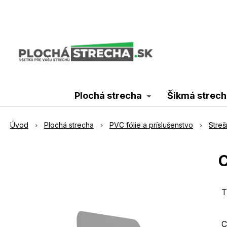
Plochá strecha
Šikmá strech
Úvod
Plochá strecha
PVC fólie a príslušenstvo
Streš
C
T
C