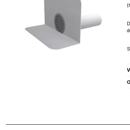
(
D
d
S
V
O