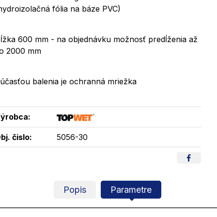
hydroizolačná fólia na báze PVC)
ĺžka 600 mm - na objednávku možnosť predĺženia až
o 2000 mm
účasťou balenia je ochranná mriežka
ýrobca:
bj. čislo:
5056-30
Popis
Parametre