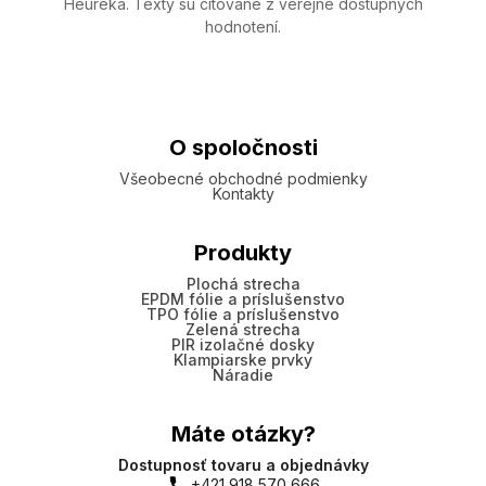
Heureka. Texty sú citované z verejne dostupných
hodnotení.
O spoločnosti
Všeobecné obchodné podmienky
Kontakty
Produkty
Plochá strecha
EPDM fólie a príslušenstvo
TPO fólie a príslušenstvo
Zelená strecha
PIR izolačné dosky
Klampiarske prvky
Náradie
Máte otázky?
Dostupnosť tovaru a objednávky
+421 918 570 666