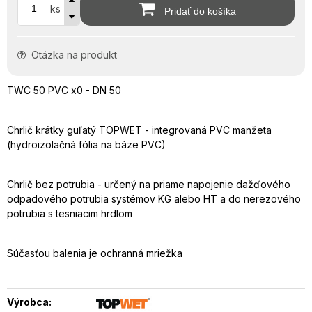
ks
Pridať do košíka
Otázka na produkt
TWC 50 PVC x0 - DN 50
Chrlič krátky guľatý TOPWET - integrovaná PVC manžeta
(hydroizolačná fólia na báze PVC)
Chrlič bez potrubia - určený na priame napojenie dažďového
odpadového potrubia systémov KG alebo HT a do nerezového
potrubia s tesniacim hrdlom
Súčasťou balenia je ochranná mriežka
Výrobca: