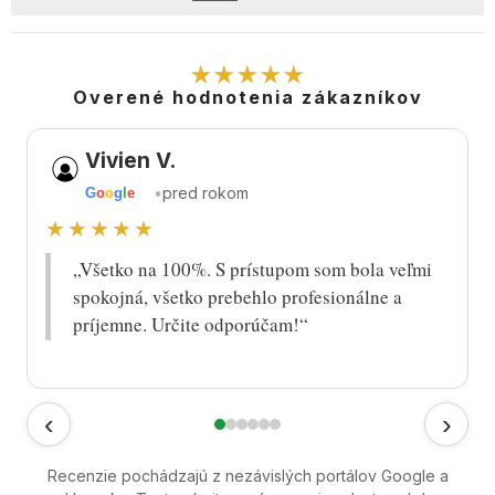
★★★★★
Overené hodnotenia zákazníkov
Vivien V.
•
pred rokom
G
o
o
g
l
e
★★★★★
„Všetko na 100%. S prístupom som bola veľmi
spokojná, všetko prebehlo profesionálne a
príjemne. Určite odporúčam!“
‹
›
Recenzie pochádzajú z nezávislých portálov Google a