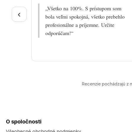
„Všetko na 100%. S prístupom som
‹
bola veľmi spokojná, všetko prebehlo
profesionálne a príjemne. Určite
odporúčam!“
Recenzie pochádzajú z n
O spoločnosti
Všeobecné obchodné podmienky