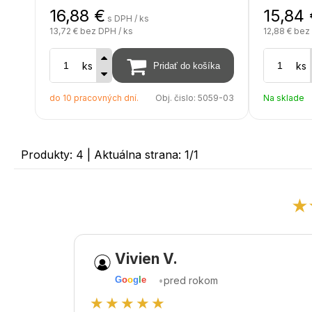
16,88
€
15,84
s DPH / ks
13,72 €
bez DPH / ks
12,88 €
bez 
ks
ks
do 10 pracovných dní.
Obj. čislo:
5059-03
Na sklade
Produkty:
4
| Aktuálna strana:
1
/
1
★
Vivien V.
•
pred rokom
G
o
o
g
l
e
★★★★★