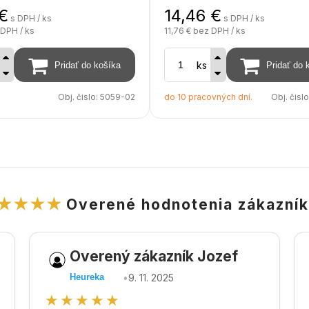
€
14,46
€
s DPH / ks
s DPH / ks
DPH / ks
11,76 €
bez DPH / ks
ks
Obj. čislo:
5059-02
do 10 pracovných dní.
Obj. čisl
★★★★
Overené hodnotenia zákazní
Overený zákazník Jozef
•
9. 11. 2025
Heureka
★★★★★