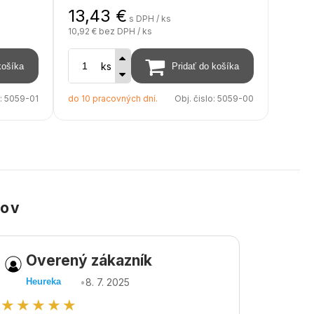
13,43
€
s DPH / ks
10,92 €
bez DPH / ks
ks
o:
5059-01
do 10 pracovných dní.
Obj. čislo:
5059-00
kov
Overený zákazník
Ov
•
8. 7. 2025
Heureka
Heu
★★★★★
★★