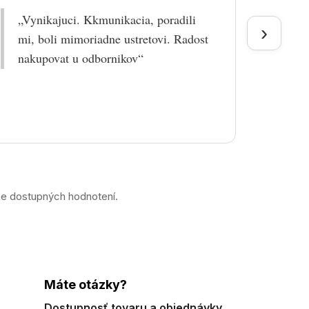
„Vynikajuci. Kkmunikacia, poradili
„Tova
›
mi, boli mimoriadne ustretovi. Radost
doruč
nakupovat u odbornikov“
praco
prek
ne dostupných hodnotení.
Máte otázky?
Dostupnosť tovaru a objednávky