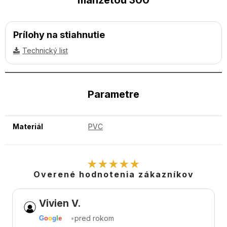
Prílohy na stiahnutie
Technický list
Parametre
Materiál
PVC
★★★★★
Overené hodnotenia zákazníkov
Vivien V.
•
pred rokom
G
o
o
g
l
e