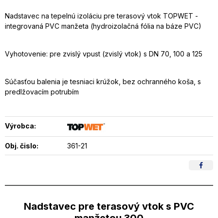
Nadstavec na tepelnú izoláciu pre terasový vtok TOPWET -
integrovaná PVC manžeta (hydroizolačná fólia na báze PVC)
Vyhotovenie: pre zvislý vpust (zvislý vtok) s DN 70, 100 a 125
Súčasťou balenia je tesniaci krúžok, bez ochranného koša, s
predlžovacím potrubím
Výrobca:
Obj. čislo:
361-21
Nadstavec pre terasový vtok s PVC
manžetou 300