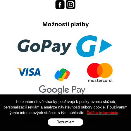
Možnosti platby
Tieto internetové stránky používajú k poskytovaniu služieb,
personalizácií reklám a analýze návštevnosti súbory cookie. Používaním
týchto internetových stránok s tým súhlasíte.
Ďalšie informácie
© 2026 PlochaStrecha.sk •
NextShop
&
e-shop Pohoda Connector
by
Rozumiem
NextCom s.r.o.