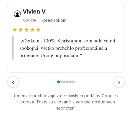
Vivien V.
•
pred rokom
G
o
o
g
l
e
★★★★★
„Všetko na 100%. S prístupom som bola veľmi
spokojná, všetko prebehlo profesionálne a
príjemne. Určite odporúčam!“
‹
›
Recenzie pochádzajú z nezávislých portálov Google a
Heureka. Texty sú citované z verejne dostupných
hodnotení.