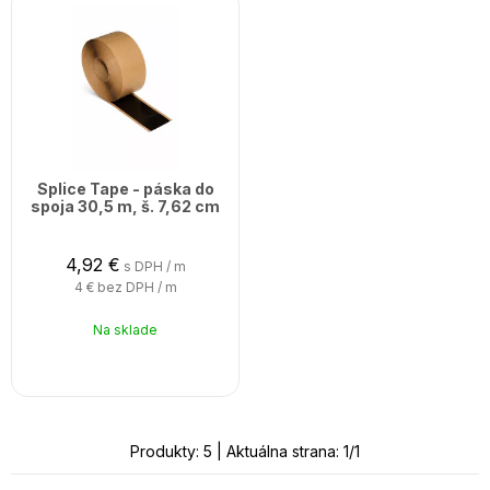
Splice Tape - páska do
spoja 30,5 m, š. 7,62 cm
4,92
€
s DPH / m
4 €
bez DPH / m
Na sklade
Produkty:
5
| Aktuálna strana:
1
/
1