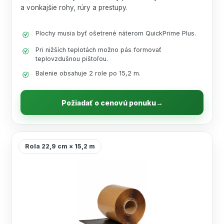
a vonkajšie rohy, rúry a prestupy.
Plochy musia byť ošetrené náterom QuickPrime Plus.
Pri nižších teplotách možno pás formovať
teplovzdušnou pištoľou.
Balenie obsahuje 2 role po 15,2 m.
Požiadať o cenovú ponuku
→
Rola 22,9 cm × 15,2 m