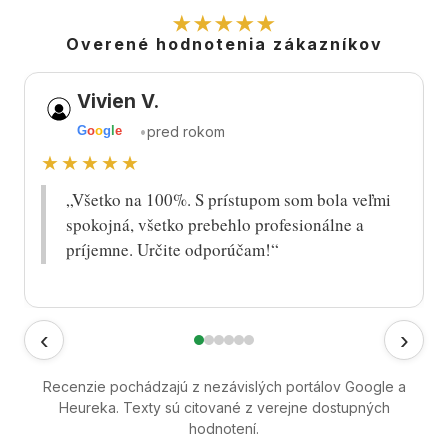
★★★★★
Overené hodnotenia zákazníkov
Vivien V.
•
pred rokom
G
o
o
g
l
e
★★★★★
„Všetko na 100%. S prístupom som bola veľmi
spokojná, všetko prebehlo profesionálne a
príjemne. Určite odporúčam!“
‹
›
Recenzie pochádzajú z nezávislých portálov Google a
Heureka. Texty sú citované z verejne dostupných
hodnotení.