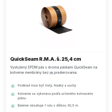
QuickSeam R.M.A. š. 25,4 cm
Vystužený EPDM pás s dvoma páskami QuickSeam na
kotvenie membrány bez jej predierovania.
Podklad musí byť čistý, hladký a suchý.
Kotvenie sa vykonáva podľa určeného kotviaceho
plánu.
Balenie obsahuje 1 rolu s dĺžkou 30,5 m.