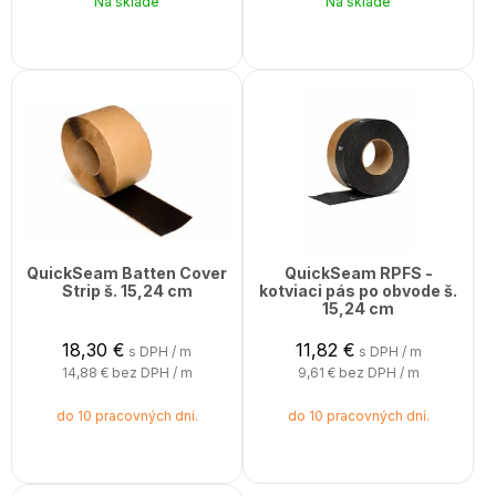
Na sklade
Na sklade
QuickSeam Batten Cover
QuickSeam RPFS -
Strip š. 15,24 cm
kotviaci pás po obvode š.
15,24 cm
18,30
€
11,82
€
s DPH / m
s DPH / m
14,88 €
bez DPH / m
9,61 €
bez DPH / m
do 10 pracovných dní.
do 10 pracovných dní.