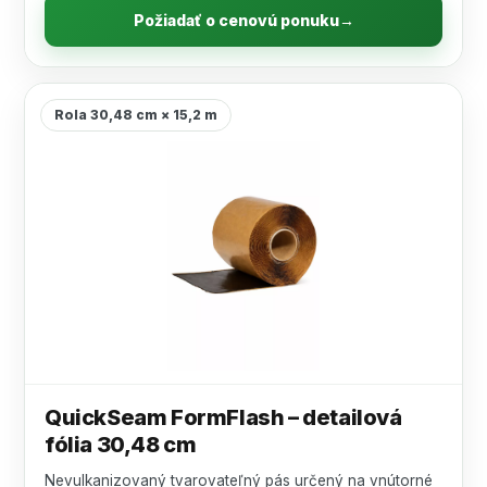
Požiadať o cenovú ponuku
→
Rola 30,48 cm × 15,2 m
QuickSeam FormFlash – detailová
fólia 30,48 cm
Nevulkanizovaný tvarovateľný pás určený na vnútorné