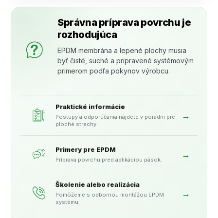
Správna príprava povrchu je
rozhodujúca
EPDM membrána a lepené plochy musia
byť čisté, suché a pripravené systémovým
primerom podľa pokynov výrobcu.
Praktické informácie
→
Postupy a odporúčania nájdete v poradni pre
ploché strechy.
Primery pre EPDM
→
Príprava povrchu pred aplikáciou pások.
Školenie alebo realizácia
→
Pomôžeme s odbornou montážou EPDM
systému.