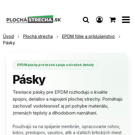
Úvod
Plochá strecha
EPDM fólie a príslušenstvo
Pásky
EPDM pásky pre tesné spoje a strešné detaily
Pásky
Tesniace pásky pre EPDM rozhodujú o kvalite
spojov, detailov a napojení plochej strechy. Pomáhajú
zachovať vodotesnosť aj pri pohybe materiálu,
zmenách teploty a dlhodobom namáhaní.
Používajú sa na spájanie membrán, opracovanie rohov,
kútov, prestupov, vpustov, atík a ďalších kritických miest