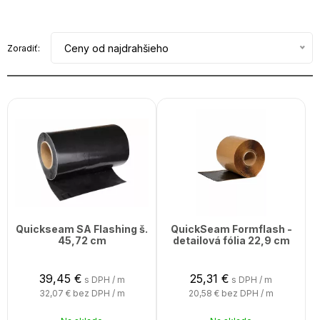
Ceny od najdrahšieho
Zoradiť:
Quickseam SA Flashing š.
QuickSeam Formflash -
45,72 cm
detailová fólia 22,9 cm
39,45
€
25,31
€
s DPH / m
s DPH / m
32,07 €
bez DPH / m
20,58 €
bez DPH / m