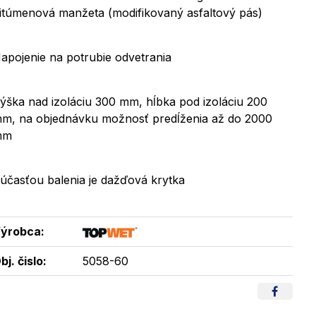
itúmenová manžeta (modifikovaný asfaltový pás)
apojenie na potrubie odvetrania
ýška nad izoláciu 300 mm, hĺbka pod izoláciu 200
m, na objednávku možnosť predĺženia až do 2000
mm
účasťou balenia je dažďová krytka
ýrobca:
bj. čislo:
5058-60