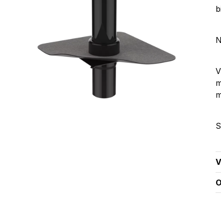
b
N
V
m
S
V
O