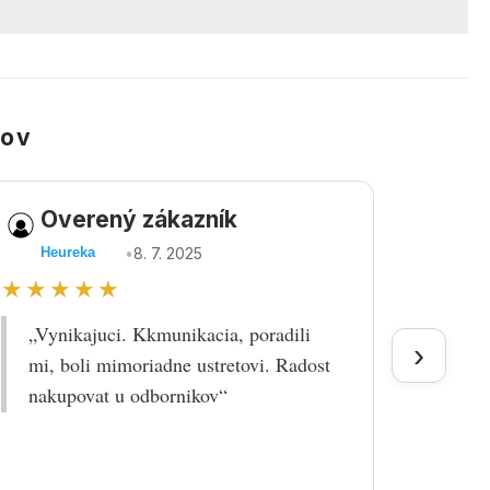
kov
Overený zákazník
Ov
•
8. 7. 2025
Heureka
Heu
★★★★★
★★
„Vynikajuci. Kkmunikacia, poradili
„Tova
›
mi, boli mimoriadne ustretovi. Radost
doruč
nakupovat u odbornikov“
praco
prek