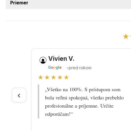
Priemer
★
Vivien V.
•
pred rokom
G
o
o
g
l
e
★★★★★
„Všetko na 100%. S prístupom som
‹
bola veľmi spokojná, všetko prebehlo
profesionálne a príjemne. Určite
odporúčam!“