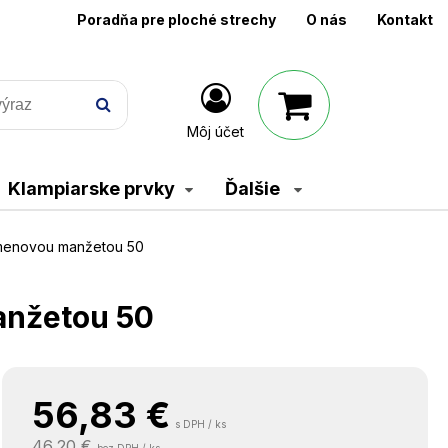
Poradňa pre ploché strechy
O nás
Kontakt
Môj účet
Klampiarske prvky
Ďalšie
tumenovou manžetou 50
anžetou 50
56,83
€
s DPH / ks
46,20 €