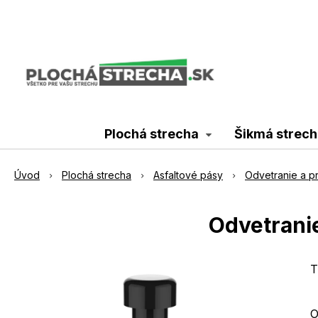
Plochá strecha
Šikmá strech
Úvod
Plochá strecha
Asfaltové pásy
Odvetranie a p
Odvetrani
T
O