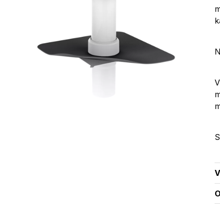
m
k
N
V
m
S
V
O