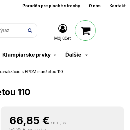
Poradňa pre ploché strechy
O nás
Kontakt
Môj účet
Klampiarske prvky
Ďalšie
kanalizácie s EPDM manžetou 110
tou 110
66,85
€
s DPH / ks
54,35 €