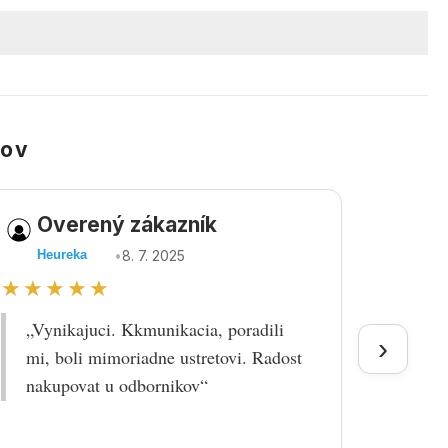
kov
Overený zákazník
Ov
•
8. 7. 2025
Heureka
Heu
★★★★★
★★
„Vynikajuci. Kkmunikacia, poradili
„Tova
›
mi, boli mimoriadne ustretovi. Radost
doruč
nakupovat u odbornikov“
praco
prek