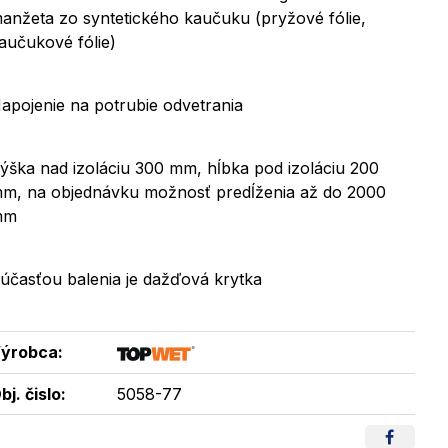
anžeta zo syntetického kaučuku (pryžové fólie,
aučukové fólie)
apojenie na potrubie odvetrania
ýška nad izoláciu 300 mm, hĺbka pod izoláciu 200
m, na objednávku možnosť predĺženia až do 2000
mm
účasťou balenia je dažďová krytka
ýrobca:
bj. čislo:
5058-77