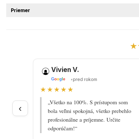
Priemer
★
Vivien V.
•
pred rokom
G
o
o
g
l
e
★★★★★
„Všetko na 100%. S prístupom som
‹
bola veľmi spokojná, všetko prebehlo
profesionálne a príjemne. Určite
odporúčam!“