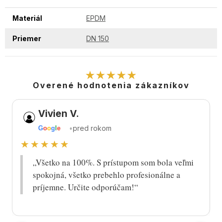
Materiál
EPDM
Priemer
DN 150
★★★★★
Overené hodnotenia zákazníkov
Vivien V.
•
pred rokom
G
o
o
g
l
e
★★★★★
„Všetko na 100%. S prístupom som bola veľmi
spokojná, všetko prebehlo profesionálne a
príjemne. Určite odporúčam!“