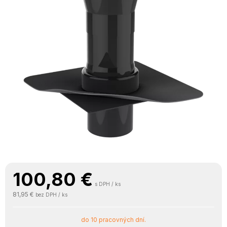
100,80
€
s DPH / ks
81,95 €
bez DPH / ks
do 10 pracovných dní.