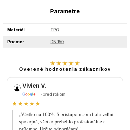
Parametre
Materiál
TPO
Priemer
DN 150
★★★★★
Overené hodnotenia zákazníkov
Vivien V.
•
pred rokom
G
o
o
g
l
e
★★★★★
„Všetko na 100%. S prístupom som bola veľmi
spokojná, všetko prebehlo profesionálne a
príjemne. Určite odporúčam!“