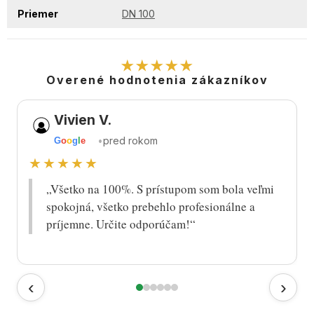
Priemer
DN 100
★★★★★
Overené hodnotenia zákazníkov
Vivien V.
•
pred rokom
G
o
o
g
l
e
★★★★★
„Všetko na 100%. S prístupom som bola veľmi
spokojná, všetko prebehlo profesionálne a
príjemne. Určite odporúčam!“
‹
›