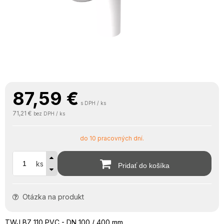
87,59
€
s DPH / ks
71,21 €
bez DPH / ks
do 10 pracovných dní.
ks
Pridať do košíka
Otázka na produkt
TWJ BZ 110 PVC - DN 100 / 400 mm