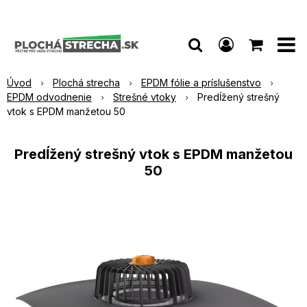
Úvod
Plochá strecha
EPDM fólie a príslušenstvo
EPDM odvodnenie
Strešné vtoky
Predĺžený strešný
vtok s EPDM manžetou 50
Predĺžený strešný vtok s EPDM manžetou
50