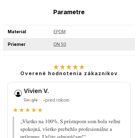
Parametre
Materiál
EPDM
Priemer
DN 50
★★★★★
Overené hodnotenia zákazníkov
Vivien V.
•
pred rokom
G
o
o
g
l
e
★★★★★
„Všetko na 100%. S prístupom som bola veľmi
spokojná, všetko prebehlo profesionálne a
príjemne. Určite odporúčam!“