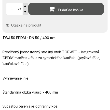
ks
Pridať do košíka
Otázka na produkt
TWJ 50 EPDM - DN 50 / 400 mm
Predĺžený jednostenný strešný vtok TOPWET -
integrovaná
EPDM manžeta - fólia zo syntetického kaučuku (pryžové fólie,
kaučukové fólie)
Vyhrievanie: nie
Štandardná dlžka vpusti - 400 mm
Súčasťou balenia je ochranný kôš