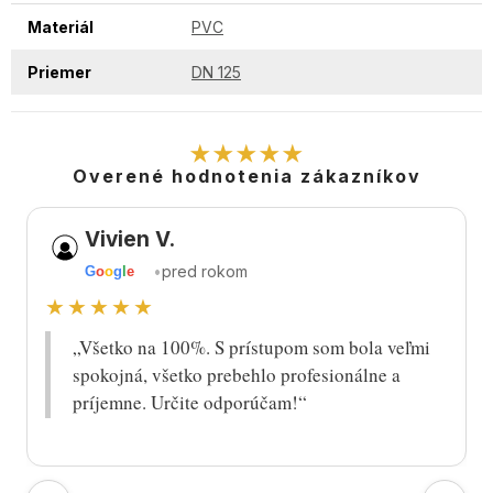
Materiál
PVC
Priemer
DN 125
★★★★★
Overené hodnotenia zákazníkov
Vivien V.
•
pred rokom
G
o
o
g
l
e
★★★★★
„Všetko na 100%. S prístupom som bola veľmi
spokojná, všetko prebehlo profesionálne a
príjemne. Určite odporúčam!“