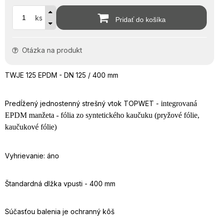
ks
Pridať do košíka
Otázka na produkt
TWJE 125 EPDM - DN 125 / 400 mm
Predĺžený jednostenný strešný vtok TOPWET -
integrovaná
EPDM manžeta - fólia zo syntetického kaučuku (pryžové fólie,
kaučukové fólie)
Vyhrievanie: áno
Štandardná dlžka vpusti - 400 mm
Súčasťou balenia je ochranný kôš