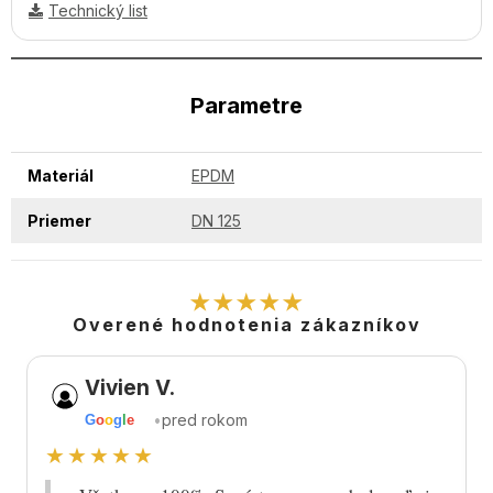
Technický list
Parametre
Materiál
EPDM
Priemer
DN 125
★★★★★
Overené hodnotenia zákazníkov
Vivien V.
•
pred rokom
G
o
o
g
l
e
★★★★★