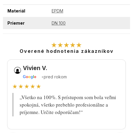
Materiál
EPDM
Priemer
DN 100
★★★★★
Overené hodnotenia zákazníkov
Vivien V.
•
pred rokom
G
o
o
g
l
e
★★★★★
„Všetko na 100%. S prístupom som bola veľmi
spokojná, všetko prebehlo profesionálne a
príjemne. Určite odporúčam!“