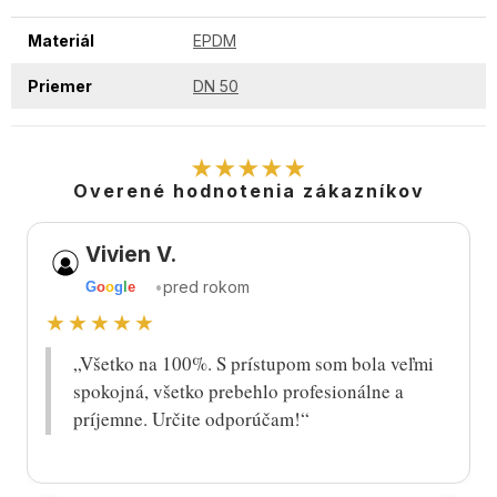
Materiál
EPDM
Priemer
DN 50
★★★★★
Overené hodnotenia zákazníkov
Vivien V.
•
pred rokom
G
o
o
g
l
e
★★★★★
„Všetko na 100%. S prístupom som bola veľmi
spokojná, všetko prebehlo profesionálne a
príjemne. Určite odporúčam!“