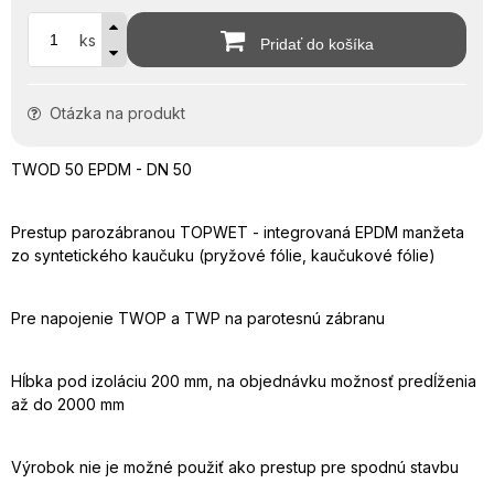
ks
Pridať do košíka
Otázka na produkt
TWOD 50 EPDM - DN 50
Prestup parozábranou TOPWET - integrovaná EPDM manžeta
zo syntetického kaučuku (pryžové fólie, kaučukové fólie)
Pre napojenie TWOP a TWP na parotesnú zábranu
Hĺbka pod izoláciu 200 mm, na objednávku možnosť predĺženia
až do 2000 mm
Výrobok nie je možné použiť ako prestup pre spodnú stavbu