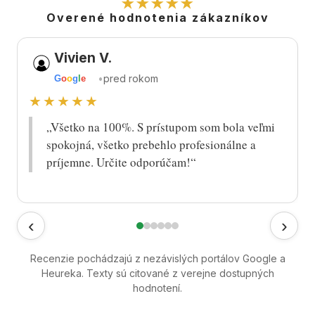
★★★★★
Overené hodnotenia zákazníkov
Vivien V.
•
pred rokom
G
o
o
g
l
e
★★★★★
„Všetko na 100%. S prístupom som bola veľmi
spokojná, všetko prebehlo profesionálne a
príjemne. Určite odporúčam!“
‹
›
Recenzie pochádzajú z nezávislých portálov Google a
Heureka. Texty sú citované z verejne dostupných
hodnotení.