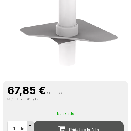
67,85
€
s DPH / ks
55,16 €
bez DPH / ks
Na sklade
ks
Pridať do košíka