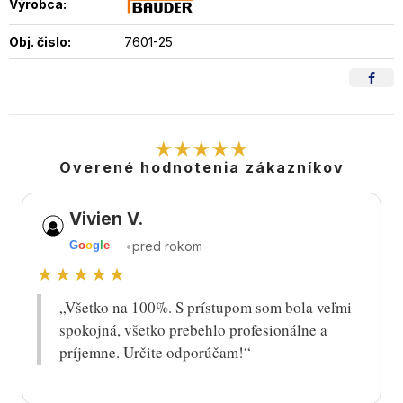
Výrobca:
Obj. čislo:
7601-25
★★★★★
Overené hodnotenia zákazníkov
Vivien V.
•
pred rokom
G
o
o
g
l
e
★★★★★
„Všetko na 100%. S prístupom som bola veľmi
spokojná, všetko prebehlo profesionálne a
príjemne. Určite odporúčam!“