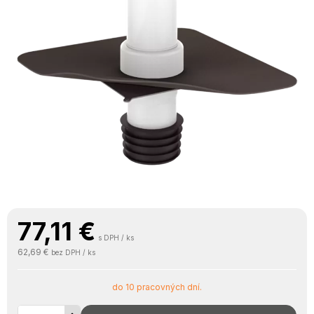
77,11
€
s DPH / ks
62,69 €
bez DPH / ks
do 10 pracovných dní.