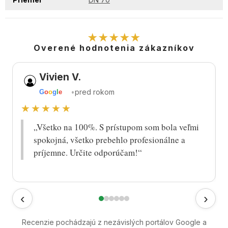
★★★★★
Overené hodnotenia zákazníkov
Vivien V.
•
pred rokom
G
o
o
g
l
e
★★★★★
„Všetko na 100%. S prístupom som bola veľmi
spokojná, všetko prebehlo profesionálne a
príjemne. Určite odporúčam!“
‹
›
Recenzie pochádzajú z nezávislých portálov Google a