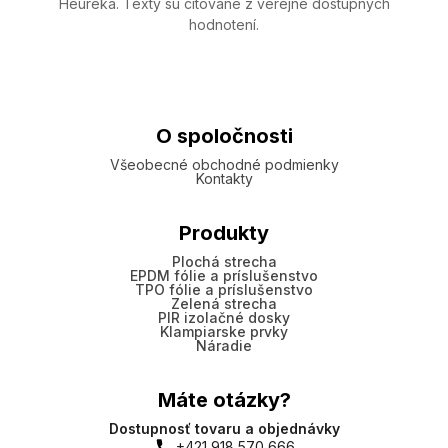
Heureka. Texty sú citované z verejne dostupných
hodnotení.
O spoločnosti
Všeobecné obchodné podmienky
Kontakty
Produkty
Plochá strecha
EPDM fólie a príslušenstvo
TPO fólie a príslušenstvo
Zelená strecha
PIR izolačné dosky
Klampiarske prvky
Náradie
Máte otázky?
Dostupnosť tovaru a objednávky
+421 918 570 666