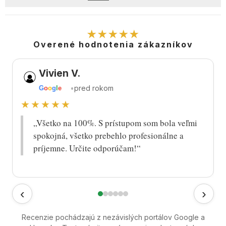
★★★★★
Overené hodnotenia zákazníkov
Vivien V.
•
pred rokom
G
o
o
g
l
e
★★★★★
„Všetko na 100%. S prístupom som bola veľmi
spokojná, všetko prebehlo profesionálne a
príjemne. Určite odporúčam!“
‹
›
Recenzie pochádzajú z nezávislých portálov Google a